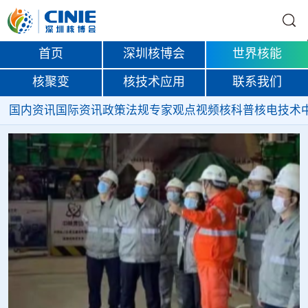
首页
深圳核博会
世界核能
核聚变
核技术应用
联系我们
国内资讯
国际资讯
政策法规
专家观点
视频
核科普
核电技术