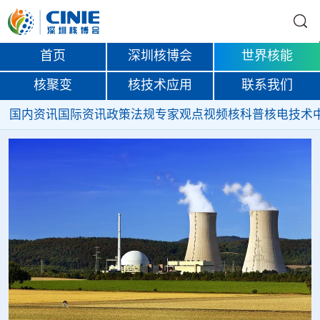
首页
深圳核博会
世界核能
核聚变
核技术应用
联系我们
国内资讯
国际资讯
政策法规
专家观点
视频
核科普
核电技术