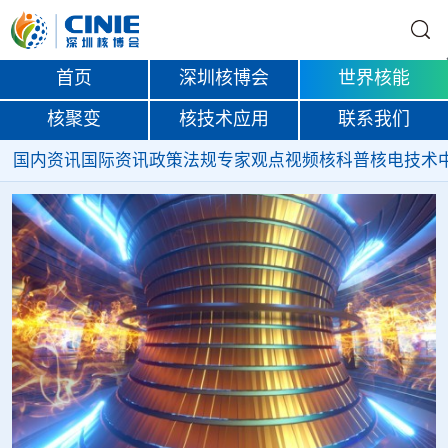
首页
深圳核博会
世界核能
核聚变
核技术应用
联系我们
国内资讯
国际资讯
政策法规
专家观点
视频
核科普
核电技术