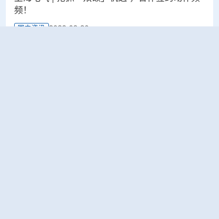
频！
2023-03-20
国内资讯
上海电气和西门子能源携手推进绿色转型，共同
打造现代能源体系