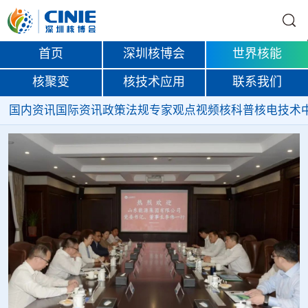
首页
深圳核博会
世界核能
核聚变
核技术应用
联系我们
国内资讯
国际资讯
政策法规
专家观点
视频
核科普
核电技术