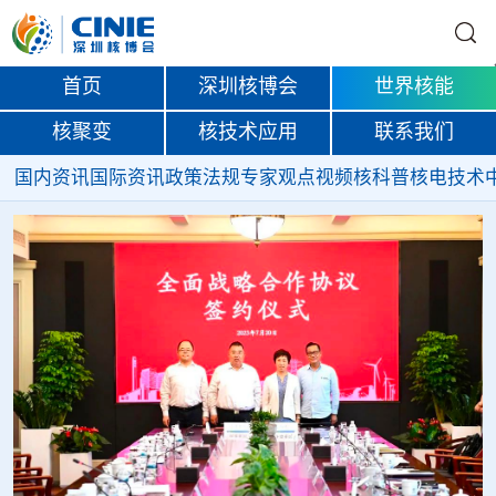
首页
深圳核博会
世界核能
核聚变
核技术应用
联系我们
国内资讯
国际资讯
政策法规
专家观点
视频
核科普
核电技术