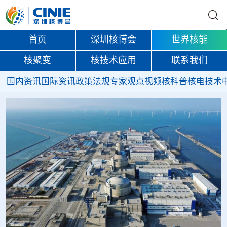
首页
深圳核博会
世界核能
核聚变
核技术应用
联系我们
国内资讯
国际资讯
政策法规
专家观点
视频
核科普
核电技术