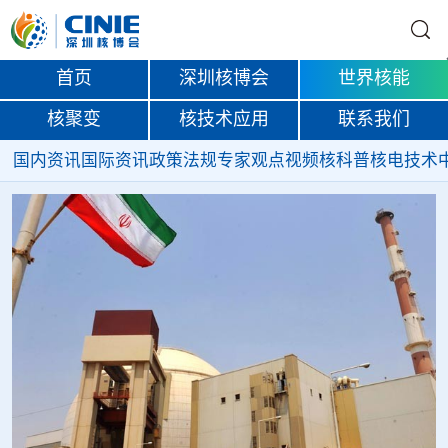
首页
深圳核博会
世界核能
核聚变
核技术应用
联系我们
国内资讯
国际资讯
政策法规
专家观点
视频
核科普
核电技术