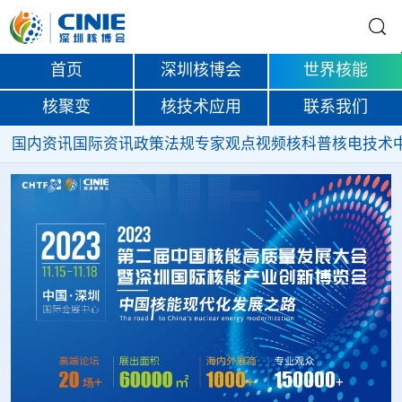
首页
深圳核博会
世界核能
核聚变
核技术应用
联系我们
国内资讯
国际资讯
政策法规
专家观点
视频
核科普
核电技术