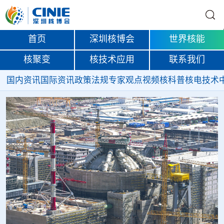
首页
深圳核博会
世界核能
核聚变
核技术应用
联系我们
国内资讯
国际资讯
政策法规
专家观点
视频
核科普
核电技术