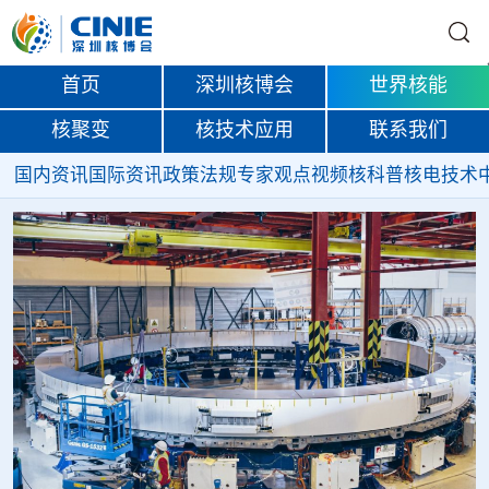
首页
深圳核博会
世界核能
核聚变
核技术应用
联系我们
国内资讯
国际资讯
政策法规
专家观点
视频
核科普
核电技术