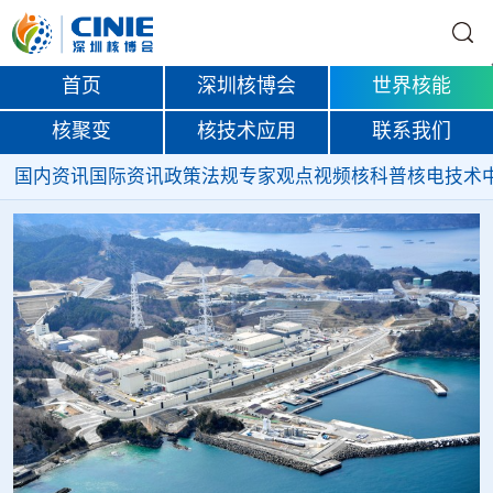
首页
深圳核博会
世界核能
核聚变
核技术应用
联系我们
国内资讯
国际资讯
政策法规
专家观点
视频
核科普
核电技术