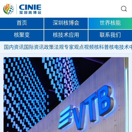
首页
深圳核博会
世界核能
核聚变
核技术应用
联系我们
国内资讯
国际资讯
政策法规
专家观点
视频
核科普
核电技术