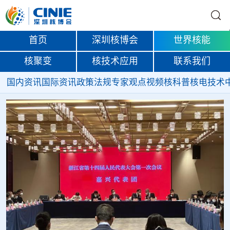
首页
深圳核博会
世界核能
核聚变
核技术应用
联系我们
国内资讯
国际资讯
政策法规
专家观点
视频
核科普
核电技术