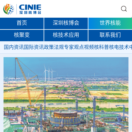
首页
深圳核博会
世界核能
核聚变
核技术应用
联系我们
国内资讯
国际资讯
政策法规
专家观点
视频
核科普
核电技术