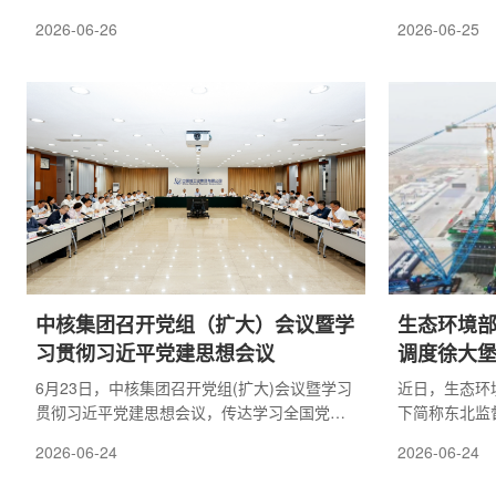
丹瓜市落地建成。 该馆以纳米比亚总统内通
予以专题报道
2026-06-26
2026-06-25
博・南迪-恩代特瓦名字命名，由中核集团旗下
与ITER项
罗辛铀矿助力升级建设，中国科技发展基金会
及团队协作等
捐赠73套科普展教模型。总统到场参观项目并
鞭：中核工程
见证捐赠交接环节，中国驻纳米比亚大使馆公
Galloping ahe
使衔参赞沈健，中核集团董事、总经理张涛，
于经验积累、
中国科技发展基金会副秘书长靳一楠，纳米比
ITER主机
亚教育部长桑内特·L·斯滕坎普等各界嘉宾出席
装工作持续超
活动。本次...
中，中核工程联.
中核集团召开党组（扩大）会议暨学
生态环境
习贯彻习近平党建思想会议
调度徐大
专题交流
6月23日，中核集团召开党组(扩大)会议暨学习
近日，生态环
贯彻习近平党建思想会议，传达学习全国党建
下简称东北监
工作座谈会和国务院国资委党委(扩大)会议暨学
下简称营运单
2026-06-24
2026-06-24
习贯彻习近平党建思想会议精神，对集团公司
绕营运单位核
学习宣传贯彻习近平党建思想作出部署安排。
响应等重点工