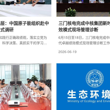
基层：中国原子能组织赴中
三门核电完成中核集团新
点式调研
效模式现场管理诊断
和践行正确政绩观，落实立党为
6月15日至18日，三门核电完成
、科学决策、真抓实干的学习教
代卓越绩效模式现场管理诊断工作
入贯彻安全生产月和十条硬措施
《中核集团新时代卓越绩效模式实
2026-06-19
动安全生产穿透至基层末端。6月
准要求，聚焦领导、战略、顾客与
日，中国原子能党委书记、董事长尤
源、过程管理、测量分析与改进、
核建中开展安全环保蹲点式调
核心模块开展。期间，评审专家组
永春一行深入中核建中生产一
谈、高层沟通、专项汇报访谈、基
汇报、访谈交流、跟班观察、应
谈、管理资料台账查阅等形式，穿
质量同行评估等方式开展安全环
级，客观评价现有管理方法成效，
督导采购与供应链安全，并列席
司经营管理核心优势，精准剖析管
党日...
度落地、基层执行等...