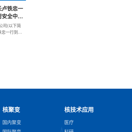
长卢铁忠一
射安全中心
公司(以下简
铁忠一行到访
下简称中心)开
主任李斌，
，双方就核
开深入讨
持、关心和
厂营运单位
践行良好的
地支持中国
核聚变
核技术应用
国内聚变
医疗