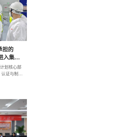
展深度交
，助力华东
头承担的
式进入集成
)计划核心部
计、认证与制造
试新阶段。
物院)牵头，中
核电工程有
一全球首个
着我国在
件供货向系统
浙江海盐的
用。该设施占