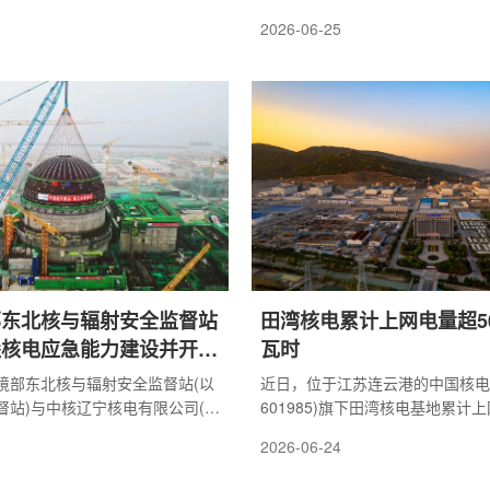
。文章回顾了联合体自2019年参
委副书记。蒋永鹂，1971年6月
2026-06-25
目以来，在扇区模块组装、工期优化
族，中共党员。2016年3月任中
方面取得的显著成绩。策马扬
书记、纪委书记，2019年1月任
联合体助力ITER真空室安装
书记，2021年12月任核动力院纪委
ad in the Year of the Horse得益
年3月兼任中核集团西部区域监督
团队协同配合与流程持续优化，
主任，2026年6月任核动力院党委副
安装过程中一项最为复杂的真空室安
前于计划推进。在这支工作团队
..
部东北核与辐射安全监督站
田湾核电累计上网电量超50
堡核电应急能力建设并开展
瓦时
境部东北核与辐射安全监督站(以
近日，位于江苏连云港的中国核电
督站)与中核辽宁核电有限公司(以
601985)旗下田湾核电基地累计
位)召开核应急工作专题会议，围
5000亿千瓦时，累计等效节约标准
2026-06-24
应急能力建设、预案管理、实战
吨，减排二氧化碳超4亿吨，可供超
作开展深度交流，全面推动提升
国家庭一年用电量，可支撑全国算