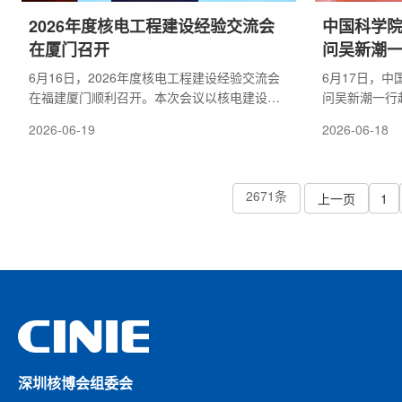
2026年度核电工程建设经验交流会
中国科学
在厦门召开
问吴新潮
6月16日，2026年度核电工程建设经验交流会
6月17日，
在福建厦门顺利召开。本次会议以核电建设质
问吴新潮一行
量改进与绩效提升为主题，来自83家单位的
裴旭涛参加交
2026-06-19
2026-06-18
210余位代表参会，本次大会围绕核电工程建设
介绍了各自发
质量管控、设计优化改进、管理创新、数智化
及产业发展规
应用、先进建造技术及造价工期控制等展开深
工程建设、关
入交流。中国核能行业协会常务副理事长曹述
2671条
关键领域深入
上一页
1
栋出席会议并致辞。曹述栋在致辞中强调，面
吴新潮一行到
对核电规模化、标准化、智能化建造的新形
离子体所长期
势，安全是核电的生命线，确保工程质量是行
核七院将持续
业发展的根本保障...
辐射防护、化工.
深圳核博会组委会