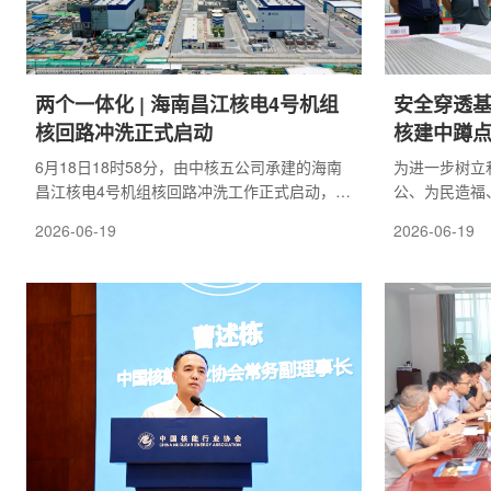
两个一体化 | 海南昌江核电4号机组
安全穿透
核回路冲洗正式启动
核建中蹲
6月18日18时58分，由中核五公司承建的海南
为进一步树立
昌江核电4号机组核回路冲洗工作正式启动，标
公、为民造福
志着该机组回路安装工作进入关键攻坚阶段，
育总要求，深
2026-06-19
2026-06-19
为机组后续冷态试验、并网发电奠定坚实基
相关部署，推
础。核回路联合冲洗是核电安装核心综合性工
15日至18
序，工作系统性强、工艺复杂、质量管控标准
永春一行到中
严苛。作业覆盖反应堆冷却剂系统、余热排出
研。期间，尤
系统、安全注入系统等核心管线与设备，依托
线，通过听取
介质循环冲刷、取样检测、清洁度复核等标准
急检验和安全
化流程，清除管路内部杂物，同步验证管路通
保现场调研，
流能力、多系统联...
基层党组织主题