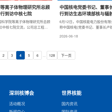
院等离子体物理研究所总顾
中国核电党委书记、董事
一行到访中核七院
行到访生态环境部核与辐
开展工作交流
中国科学院等离子体物理研究所总顾
6月12日，中国核能电力股份有限
赴中核七院交流，公司总工程师
称中国核电)党委书记、董事长卢
流座谈会。座谈会上，双方分别
生态环境部核与辐射安全中心(以
2026-06-18
展历史、技术优势、科研平台以
展工作交流，中心主任柴国旱、副
划，围绕可控核聚变大科学装置
双方相关部门人员参加会议。会上
键技术攻关、产学研协同创新等
电项目中的关键技术和重点问题展
研讨，达成合作共识。裴旭涛对
论。中国核电对中心长期以来的支
2
3
4
5
6
...
128
下一页
访表示热烈欢迎，感谢中科院等
帮助表示感谢，后续将督促各核电
以来的信任与支持。他表示，中
不断提升核安全认知，坚持培育和
加大科研投入，依托在核工程、
核安全文化，也希望中心一如既往
..
核电各项工作...
深圳核博会
世界核能
活动概况
国内资讯