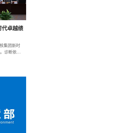
时代卓越绩
中核集团新时
。诊断依据
施指南》标
市场、资
结果等七大
通过领导访
层员工座
透公司全层
系统梳理公
理流程、制