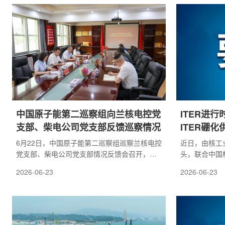
集团公司党组书记、董事长申彦锋主持会议并
核应急保障水
讲话，党组副书记、董事刘建平，驻集团纪检
当前核应急能
监察组组长、集团党组成员张越，党组成员、
急预案审评意
副总经理张凯、辛锋、陈军利出席会议。会议
估发现问题整
认为，习近平党建思想是坚持把马克思主义基
位系统介绍了
本原理同中...
程序文件...
中国原子能第二巡察组向兰核电控党
ITER进行
支部、柴电公司党支部反馈巡察情况
ITER硼
6月22日，中国原子能第二巡察组巡察兰核电控
近日，由核工
党支部、柴电公司党支部情况反馈会召开，全
头，联合中国
面通报巡察发现问题，部署整改落实工作。中
联合体成功中标
2026-06-23
2026-06-23
国原子能第二巡察组组长张旭东、副组长曹景
化系统(Boron
丽、中核兰铀副总经理李嘉、纪委副书记肖亚
(XRCS)系
妮、兰核电控党支部和柴电公司党支部班子成
招标竞争异常
员、中层管理人员、职工代表参加会议。中国
企业及联合体
原子能第二巡察组组长张旭东分别向兰核电控
作，经过 IT