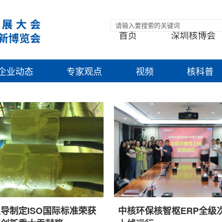
首页
深圳核博会
企业动态
专家观点
视频
核科普
导制定ISO国际标准荣获
中核环保核智枢ERP全级