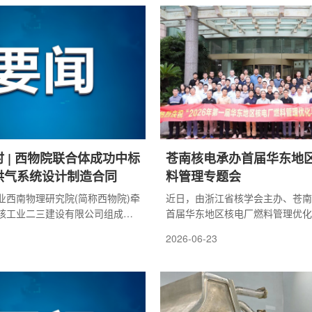
平。会上，营运单位详细汇报了
运行2.9年，为区域能源结构转型
力建设整体情况，重点报告了应
地提供了坚实有力的电力支撑。作
见修订完善进展和内外部演习评
能源基地，田湾核电基地规划建设
改落实成效。交流环节，营运单
级核电机组，目前6台机组建成投
应急组织架构、应急预案及配套
正稳步推进工程建设。目前，田湾
220千伏保安电源，与基地...
时 | 西物院联合体成功中标
苍南核电承办首届华东地
化供气系统设计制造合同
料管理专题会
业西南物理研究院(简称西物院)牵
近日，由浙江省核学会主办、苍南
核工业二三建设有限公司组成的
首届华东地区核电厂燃料管理优化
国际热核聚变实验堆(ITER)硼
会暨中广核核燃料PG组(同行小组
2026-06-23
ization System)及X射线核心光谱
浙江杭州举办。中核集团、国家电
统供气系统设计制造合同。本次国际
能、中国广核集团下属多家单位，
激烈，吸引了近十家国内外知名
西安交通大学等科研院校与核星科
参与角逐。西物院联合体紧密协
谷等技术服务商共同参加，各方围
ER 组织的多轮评标，最终在国际
理试验优化、燃料可靠性提升、堆