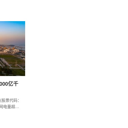
出生，女，汉
核新能党委副
四川红华纪委
书记，2025
执纪协作中心
书记。...
00亿千
(股票代码：
上网电量超
煤超1.5亿
1.36亿户中
力中心连续