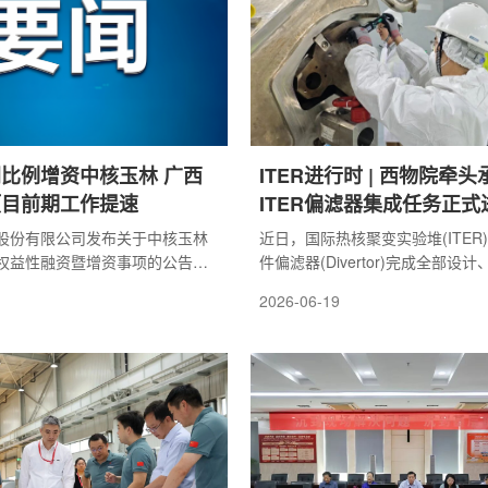
出。该项目是ITER首次引入硼化
新、核电数字化应用等核心议题开
。西物院联合体将承担从详细设
流，共享技术成果、共研发展方向
地区核电燃料管...
比例增资中核玉林 广西
ITER进行时 | 西物院牵
项目前期工作提速
ITER偏滤器集成任务正
测试新阶段
股份有限公司发布关于中核玉林
近日，国际热核聚变实验堆(ITER
权益性融资暨增资事项的公告：
件偏滤器(Divertor)完成全部设
电项目前期工作稳定开展，中核
工作，正式由部件研制转入集成测
2026-06-19
资本28,927万元，由原股东中
由核工业西南物理研究院(简称西
1%)和玉林市能源投资有限公司
国核工业二三建设有限公司、中国
同比例增资，其中公司新增出资
限公司参与的中方联合体，承担这
万元、玉林能投新增出资14,174.23
堆级偏滤器的集成总包任务，标志
核玉林注册资本50,000万元(实
ITER核心装备制造领域实现从部
元)，增资后注册资本增至78,927万
集成的关键跨越。今年5月，位于
立于2024年3月，2025年末资
ITER偏滤器集成专用设施正式投
45万...
地1400平方...