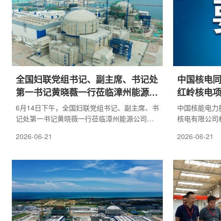
党支部、柴电公司党支部反馈巡察意见，从贯
竞标中脱颖而
彻落实党的路线方针政策和党中央重大决策部
壁预处理功能
署、贯...
计、设...
全国妇联党组书记、副主席、书记处
中国核电同
第一书记黄晓薇一行莅临漳州能源公
红岭核电
司调研
6月14日下午，全国妇联党组书记、副主席、书
中国核能电力
记处第一书记黄晓薇一行莅临漳州能源公司调
核电有限公司
研。漳州能源公司党委副书记、总经理李峰接
为保障红岭核
2026-06-21
2026-06-21
待了来宾一行。黄晓薇一行参观了漳州能源公
玉林拟新增注册
司厂史馆和模拟机房。在漳州能源公司厂史
国核电(持股5
馆，她重点听取了中国核工业发展历程、中国
(持股49%)
核电行业发展情况、我国自主三代核电技术华
14,752.77
龙一号以及漳州能源公司发展情况的汇报。在
万元，增资前中
模拟机房，她与漳州能源公司女职工代表们亲
缴25,000万
切交流，关心和了解核电行业女职工们的工作
元。中核玉林成
和生活情...
产总额25,002.