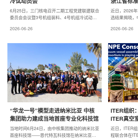
冷试动员会
浙江省标
6月25日，三门核电召开二期工程党建联建联合
近日，202
委员会会议暨3号机组装料、4号机组冷试动员
选结果揭晓，
会。公司党委书记、董事长尚宪和，副总经理
核电)主导编
2026-06-26
2026-06-26
金毅、副总经理王昌科出席会议，副总经理邹
则》(ISO 2
玮主持会议。中核咨询、中咨管理、上海核工
标准化领域最
院、华东电力设计院、中核五公司、中核二
领域首项IS
二、浙江火电、国核设备等三门核电二期工程
维经验研发而
党建联建联合委员会委员出席本次会议。会议
理论体系，创
集中学习了习近平党建思想，系统总结了三门
资源利用率，
核电二期工程开工以来在安全、质量、进度等
隔离，核心技
方面取得...
标准被英国、比.
“华龙一号”模型走进纳米比亚 中核
ITER组
集团助力建成当地首座专业化科技馆
ITER真空
当地时间6月24日，由中核集团推动的纳米比亚
近日，ITE
首座科技馆——恩代特瓦科技馆在纳米比亚翁
程联合体在I