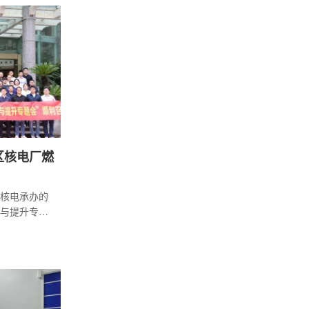
、双碳目标落
为大型清洁
8台百万千瓦
产，2台机组
核电自建2条
区核电厂燃
核电承办的
与提升专题
)年度会议在
投、中国华
浙江大学、
技、智核云
绕核电厂物
芯设计创