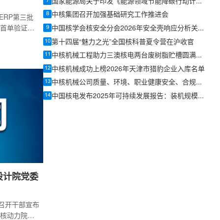
7
国家能源局关于印发《能源领域节能降碳行动计划（2026—2028年）》的通知：推动核电纳入绿电绿证体系
8
中核集团召开加强基础研究工作推进会
ERP第三批
9
首单验证，
中国核学会核安全分会2026年安全壳响应分析关键问题技术交流会成功召开
切换上线。本
10
第十四届“魅力之光”全国核科普夏令营在沪收官
、湖南宏华
11
中核机械工程助力三澳核电两台废树脂贮槽圆满完成吊装
100%。截至
12
中核机械成功上榜2026年天津市猎豹企业入库名单
1家法人单位
13
P在中核环保
中核机械公司质量、环境、职业健康安全、合规、能源五个管理体系顺利通过认证审核
党委高度重
14
中国核电发布2025年可持续发展报告：装机规模稳步增长，绿色发展成效显著
，自2024
有效组织，统
设计院党委
院召开干部宣布
核动力院党