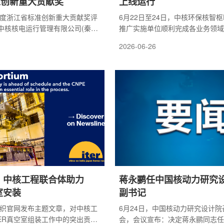
准创新重大贡献奖
上线运行
6年度浙江省标准创新重大贡献奖评
6月22日至24日，中核环保核智枢
中核核电运行管理有限公司(秦山
推广实施单位顺利完成各业务领域
制的《核电厂冰塞冷冻隔离技术导
较原计划提前29天实现ERP系统
2026-06-26
3467:2020)成功上榜，斩获浙江省
次上线单位包含中辐院、中核环境
高荣誉。该标准是我国核电维修
等37家法人单位，首单一次通过率
O国际标准，依托秦山核电丰富的运
目前，中核环保全级次累计完成6
成。项目团队全球首创冰塞隔离
ERP系统上线，实现了核智枢ER
新液氮梯级利用技术，大幅提升
全级次单位的贯通应用。中核环保
配套智能装置实现管道检修安全
视集团公司核智枢ERP推广实施项目
术达到国际领先水平。目前，该
年11月正式启动以来，积极构建
..
筹各单位项目实施工作，高...
织：中核工程联合体助力
蒋永鹂任中国核动力研究
室安装
副书记
R组织官网发布主题文章，对中核工
6月24日，中国核动力研究设计
TER真空室组装工作中的突出贡献
会，会议宣布：决定蒋永鹂同志任