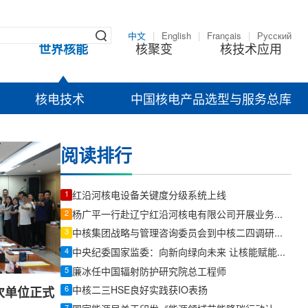
中文
|
English
|
Français
|
Русский
世界核能
核聚变
核技术应用
核电技术
中国核电产品选型与服务总库
阅读排行
1
红沿河核电设备关键度分级系统上线
2
杨广平一行赴辽宁红沿河核电有限公司开展业务交流
3
中核集团战略与管理咨询委员会到中核二四调研指导
4
中央纪委国家监委：向新向绿向未来 让核能赋能千行百业
5
廉冰任中国辐射防护研究院总工程师
6
中核二三HSE良好实践获IO表扬
次单位正式