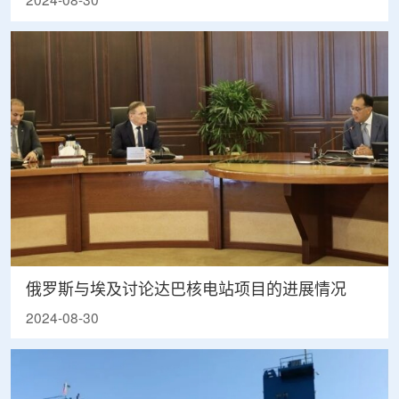
2024-08-30
俄罗斯与埃及讨论达巴核电站项目的进展情况
2024-08-30