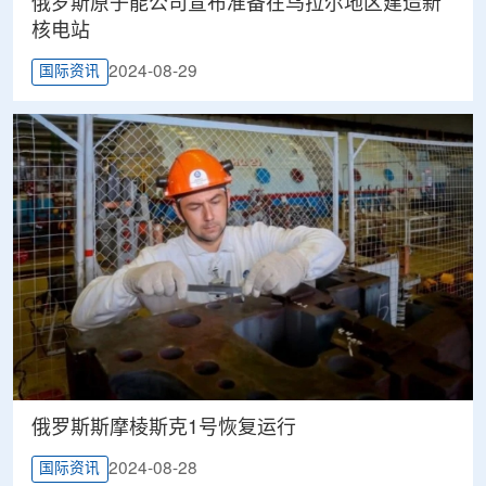
俄罗斯原子能公司宣布准备在乌拉尔地区建造新
核电站
2024-08-29
国际资讯
俄罗斯斯摩棱斯克1号恢复运行
2024-08-28
国际资讯