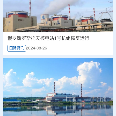
俄罗斯罗斯托夫核电站1号机组恢复运行
2024-08-26
国际资讯