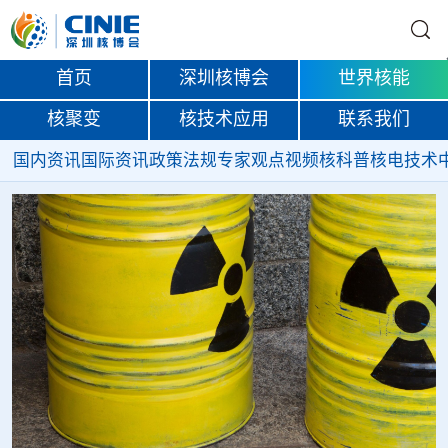
首页
深圳核博会
世界核能
核聚变
核技术应用
联系我们
国内资讯
国际资讯
政策法规
专家观点
视频
核科普
核电技术