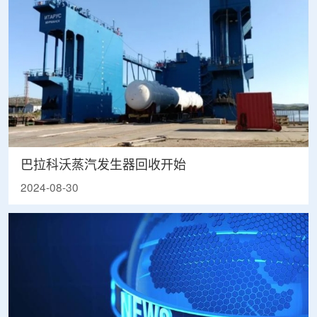
巴拉科沃蒸汽发生器回收开始
2024-08-30