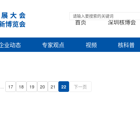
首页
深圳核博会
企业动态
专家观点
视频
核科普
...
17
18
19
20
21
22
下一页