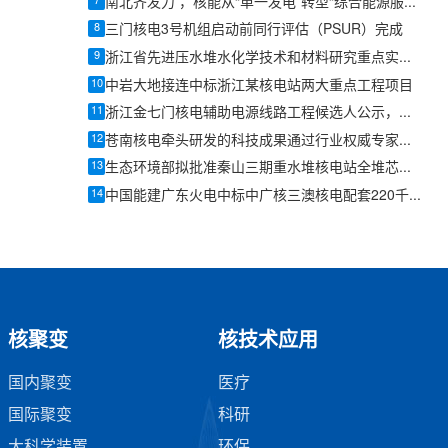
7
南北齐发力 ，核能从“单一发电”转型“综合能源服务商”
8
三门核电3号机组启动前同行评估（PSUR）完成
9
浙江省先进压水堆水化学技术和材料研究重点实验室2026年度学术委员会会议暨学术年会召开
10
中岩大地接连中标浙江某核电站两大重点工程项目
11
浙江金七门核电辅助电源线路工程候选人公示，中能建联合体2.27亿元报价居首
12
苍南核电牵头研发的科技成果通过行业权威专家科技鉴定
13
生态环境部拟批准秦山三期重水堆核电站全堆芯压力管更换项目环评
14
中国能建广东火电中标中广核三澳核电配套220千伏输电EPC工程
核聚变
核技术应用
国内聚变
医疗
国际聚变
科研
大科学装置
环保