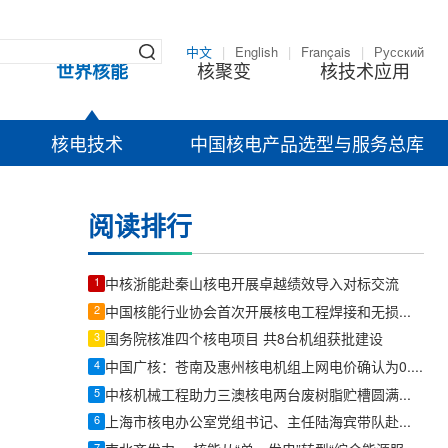
中文
|
English
|
Français
|
Русский
世界核能
核聚变
核技术应用
核电技术
中国核电产品选型与服务总库
阅读排行
1
中核浙能赴秦山核电开展卓越绩效导入对标交流
2
中国核能行业协会首次开展核电工程焊接和无损检验质量管控专项评估
3
国务院核准四个核电项目 共8台机组获批建设
4
中国广核：苍南及惠州核电机组上网电价确认为0.4153元/千瓦时
5
中核机械工程助力三澳核电两台废树脂贮槽圆满完成吊装
6
上海市核电办公室党组书记、主任陆海宾带队赴秦山核电开展访问