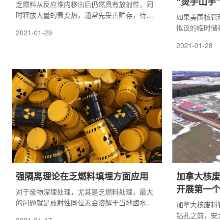
“烫手山芋
乏燃料从反应堆内移出后仍然具有放射性，同
时释放大量的衰变热，通常先妥善贮存，待放
如果美国核管
射性和余热降到一定程度后再进行后续的操作
拟议的临时储
2021-01-29
与处理。目前乏燃料贮存有湿式和干式两种方
的)，这些场
2021-01-28
式。
取行动。
强隔离理论在乏燃料填埋方面应用
加拿大核
开展第一
​对于废物深埋处理，尤其是乏燃料处理，最大
的问题就是放射性同位素会溶解于当地卤水
加拿大核废料
中，形成扩散条件，最终可能泄漏到地表。
钻孔之前，安