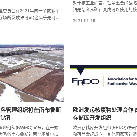
”
对于核工业而言，铀是重要的战略
铀是怎么从矿石变成可以使用的核
理委员会在2021年向一个或多个
们一起来了解一下，核燃料是怎样
存场所发放许可证(这似乎是可能
2021-01-18
所的反对者可能会呼吁联邦政府采
废料管理组织将在南布鲁斯
欧洲发起核废物处理合作 
个钻孔
存储库开发组织
管理组织(NWMO)宣布，在开始
欧洲存储库开发组织(ERDO)昨
大略省南布鲁斯的两个场址中的
和荷兰发起成立，其他国家预计很