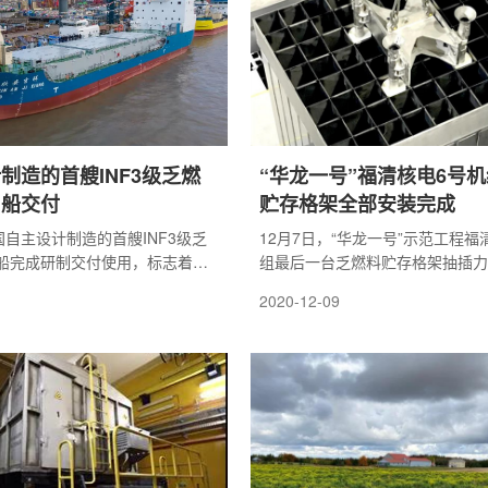
制造的首艘INF3级乏燃
“华龙一号”福清核电6号
用船交付
贮存格架全部安装完成
国自主设计制造的首艘INF3级乏
12月7日，“华龙一号”示范工程福
船完成研制交付使用，标志着我
组最后一台乏燃料贮存格架抽插力
燃料海运能力，成为为数不多的
至此，6号机组乏燃料格架安装工
2020-12-09
和能力的国家之一。
为燃料进场里程碑如期实现提供了