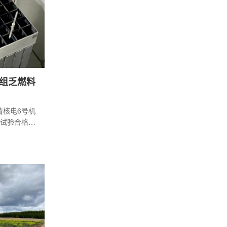
机组乏燃料
清核电6号机
试验合格，
作顺利结束，
坚实保障。