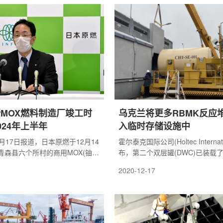
建设有望按照每年6-8台的速度持
每年将带来近千亿的市场空间。
MOX燃料制造厂竣工时
乌克兰将更多RBMK反应
024年上半年
入临时存储设施中
月17日报道，日本原燃于12月14
霍尔泰克国际公司(Holtec Internat
青森县六个所村的商用MOX(铀钚
布，第二个双层罐(DWC)已装载了
燃料制造厂竣工时间延期两年，计
堆乏燃料，并已运入乌克兰切尔诺
2020-12-17
上半年完工。
场址的临时存储设施(ISF-2)。