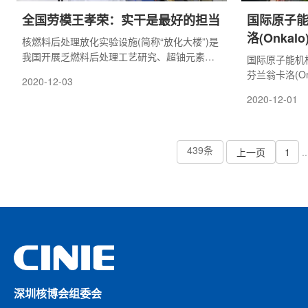
全国劳模王孝荣：实干是最好的担当
国际原子
洛(Onka
核燃料后处理放化实验设施(简称“放化大楼”)是
我国开展乏燃料后处理工艺研究、超铀元素提
国际原子能机
取及放射化学应用基础研究的综合性实验平
芬兰翁卡洛(O
2020-12-03
台，承担着为后处理厂的安全稳定运行、后处
可持续发展的
2020-12-01
理大厂建设提供有力技术支撑的重任。
兰在奥尔基洛
乏燃料的深地
439条
上一页
1
..
深圳核博会组委会