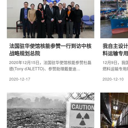
法国驻华使馆核能参赞一行到访中核
我自主设计
战略规划总院
料运输专
2020年12月15日，法国驻华使馆核能参赞杜磊
12月9日，我
德(Tony d’ALETTO)、参赞助理戴曼迪
燃料运输专用
(Mathilde TEISSONNIERE)、参赞助理吴晓萌
国已经具备乏
2020-12-17
2020-12-10
等一行到访战略规划总院，双方就核能发展热
具备该项技术
点问题、双边合作等开展了交流。会议由施军
副院长主持，张春东副院长、邓学华助理参加
了研讨。