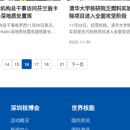
能机构总干事访问芬兰翁卡
清华大学核研院乏燃料实
lo)深地质处置库
除项目进入全面攻坚阶段
构总干事格罗西11月26日表示，
11月22日，初雪纷扬，清华大学
nkalo)深地质处置库是核能长期
实验室去污拆除项目进入全面攻坚
游戏规则改变者。该处置库是芬
负责人唐明山介绍，该项目是公司
2020-11-30
托建造的世界上第一个用于处置
的清华大学核环保项目，也是一项
质处置库。
和创新的项目，系统检验了公司的
力。
.
14
15
16
17
18
...
21
下一页
深圳核博会
世界核能
活动概况
国内资讯