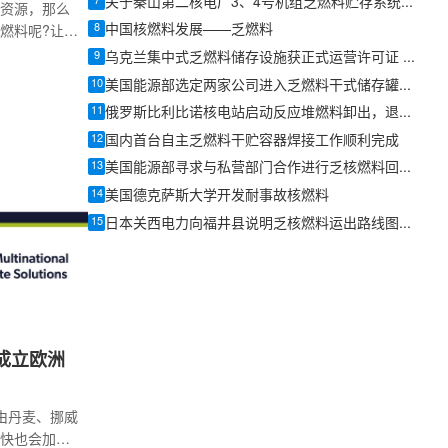
7
关于秦山第二核电厂3、4号机组乏燃料贮存系统第二阶段改造环境影响报告表的批复
资源，那么
8
中国核燃料发展——乏燃料
燃料呢?让我
“炼”成的。
9
乌克兰集中式乏燃料储存设施获正式运营许可证 结束对俄乏燃料储存依赖
10
美国能源部选定两家公司进入乏燃料干式储存罐自动化监测技术最终遴选
11
俄罗斯比利比诺核电站启动反应堆燃料卸出，退役准备进入关键阶段
12
国内首台自主乏燃料干贮容器焊接工作顺利完成
13
美国能源部寻求与私营部门合作进行乏核燃料回收利用
14
美国德克萨斯大学开发耐事故核燃料
15
日本关西电力向福井县说明乏核燃料运出路线图进展
成立欧洲
天由丹麦、挪威
快也会加