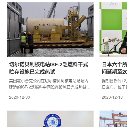
划，我国核电
续稳步推进，
切尔诺贝利核电站ISF-2乏燃料干式
日本六个所
贮存设施已完成热试
间延期至2
美国霍尔台克公司在切尔诺贝利核电站场址内
据朝日新闻12
建造的ISF-2乏燃料中间贮存设施已完成热试，
日宣布，位于
这是目前世界上最大的干式乏燃料贮存中间设
混合氧化物)
2020-12-30
2020-12-18
施，使用寿命最少100年。
划于2024年