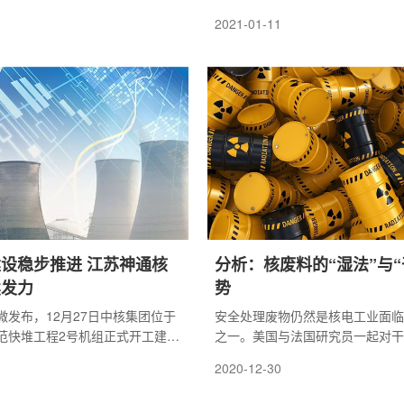
经完成。钻孔是该组织针对该场
入。它旨在让成员国共同努力，应
2021-01-11
用过的核燃料地质库进行调查的
长寿放射性废物的共同挑战，包括
跨国地质储存库。
设稳步推进 江苏神通核
分析：核废料的“湿法”与“
续发力
势
微发布，12月27日中核集团位于
安全处理废物仍然是核电工业面临
范快堆工程2号机组正式开工建
之一。美国与法国研究员一起对干
快堆工程1号机组已经在2017
势进行了分析，并对两种存储方式
2020-12-30
日开工建设。这标志着中国出现了示
进行了比较。
机组同步建设的局面。按照规