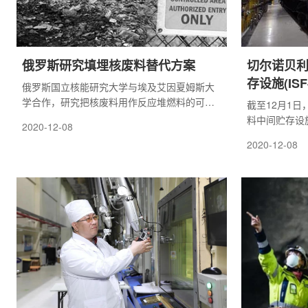
俄罗斯研究填埋核废料替代方案
切尔诺贝
存设施(IS
俄罗斯国立核能研究大学与埃及艾因夏姆斯大
学合作，研究把核废料用作反应堆燃料的可能
截至12月1
性。相关论文发表在《核能年刊》上。
料中间贮存设施
2020-12-08
乏燃料组件从旧
2020-12-08
送到新乏燃料