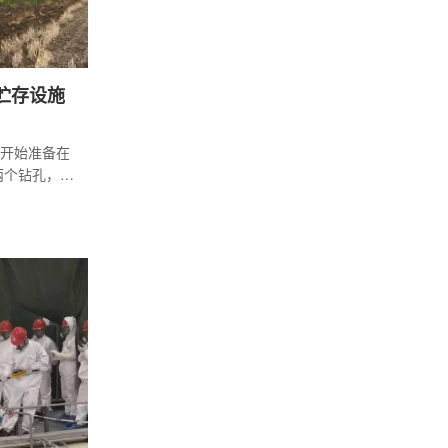
贮存设施
已开始准备在
钻探两个钻孔，用
钻孔将在