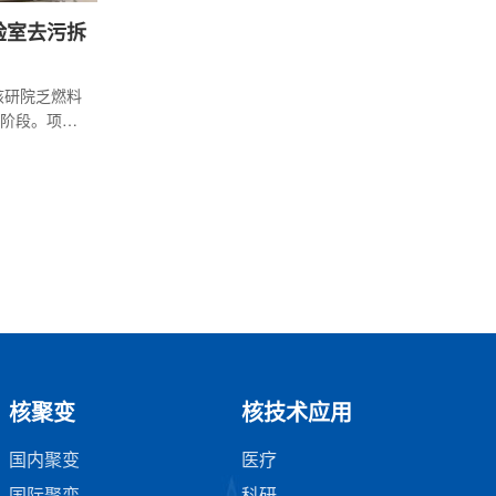
验室去污拆
核研院乏燃料
阶段。项目
第二次承接
充满了挑战
产业核心能
核聚变
核技术应用
国内聚变
医疗