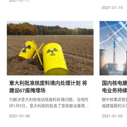
2021-01-17
第一个场址已
2021-01-15
所是否适合使
一部分。
意大利批准核废料境内处理计划 将
国内核电建
建设67座掩埋场
电业务持
为解决意大利核电站核废料处理问题，当地时
​据中核集团官
间1月5日，意大利政府批准了意核能设备管理
福建福霞的示
公司(SOGIN)核废料境内处理计划，未来将在
设，而福霞示范
2021-01-06
2021-01-02
意大利七个大区建设67座核废料储存掩埋场。
年12月29
范快堆工程双