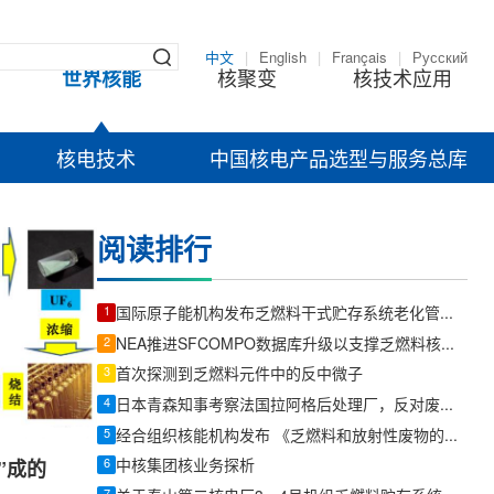
中文
|
English
|
Français
|
Русский
世界核能
核聚变
核技术应用
核电技术
中国核电产品选型与服务总库
阅读排行
1
国际原子能机构发布乏燃料干式贮存系统老化管理报告
2
NEA推进SFCOMPO数据库升级以支撑乏燃料核素库存与衰变热验证
3
首次探测到乏燃料元件中的反中微子
4
日本青森知事考察法国拉阿格后处理厂，反对废物交换返还方案
5
经合组织核能机构发布 《乏燃料和放射性废物的国家库存和管理战略：最终方法论》
6
中核集团核业务探析
”成的