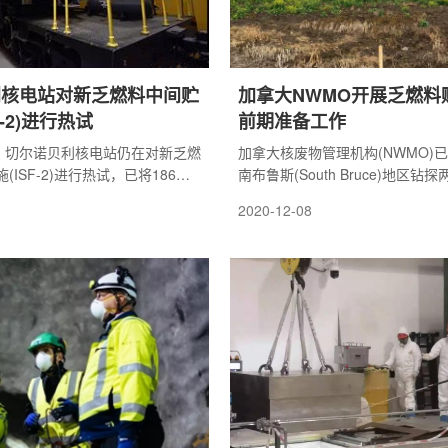
利核电站对新乏燃料中间贮
加拿大NWMO开展乏燃料
F-2)进行热试
前期准备工作
日，切尔诺贝利核电站仍在对新乏燃
加拿大核废物管理机构(NWMO)
(ISF-2)进行热试，已将186个
南布鲁斯(South Bruce)地区
乏燃料中间贮存设施(ISF-1)运
以确定乏燃料贮存设施厂址。首个
2020-12-08
中间贮存设施。
2021年春季进行钻探。