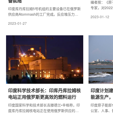
备就绪
编者按：《原
专家，对20
印度库丹库拉姆5号机组的主要设备已在俄罗斯
据事件对国际
供应商Atommash的工厂完成。反应堆压力容
2023-01-12
工业发展的影
器在一次试验中被组装起来，压力器通过了关
2023-01-27
十大事件，供
键的测试。
印度科学技术部长：印库丹库拉姆核
印度计划
电站正用俄罗斯更高效的燃料运行
能源生产，
印度国家科学和技术部长吉滕德兰•辛格称，印
印度原子能部
度库丹库拉姆核电站正在使用俄罗斯供应的更
公室、人事、