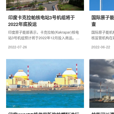
印度卡克拉帕核电站3号机组将于
国际原子
2022年底投运
查
印度原子能部表示，卡克拉帕(Kakrapar)核电
国际原子能机构
站3号机组预计将于2022年12月投入商运。该
核监管机构在
机组是印度首座本土设计的70万千瓦加压重水
现出强烈的承
2022-07-26
2022-06-22
堆(PHWR)。2020年3月，卡克拉帕(Kakrapar)
核电站3号机组完成了装料工作，并于当年7月
实现了首次临界。该机组于2021年1月10日开
始并网。