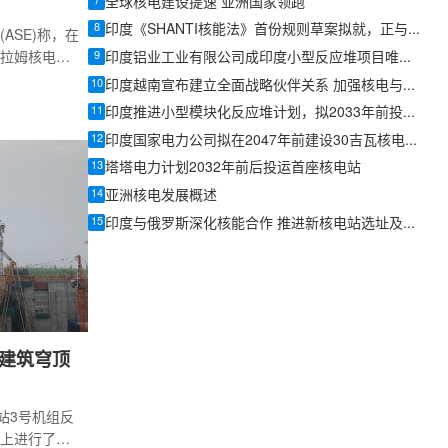
7
全球核电建设提速 亚洲国家领跑
8
印度《SHANTI核能法》首份规则草案拟就，正与部委及产业界磋商
ASE)称，在
9
拉姆核电站3
印度铝业工业有限公司成印度小型反应堆项目唯一投标方
sT)。这是
10
印度越南宣布建立全面战略伙伴关系 加强核电与稀土合作
顶后进行
11
印度推进小型模块化反应堆计划，拟2033年前投运至少5座机组
操作，涉及16
12
印度国家电力公司拟在2047年前建设30吉瓦核电装机
接、热处
13
素质人员完
塔塔电力计划2032年前后投运首座核电站
管道的壁厚为
14
亚洲核电发展概述
87米。
15
印度与俄罗斯深化核能合作 推进新核电站选址及多项技术合作
建筑穹顶
站3号机组反
上进行了预