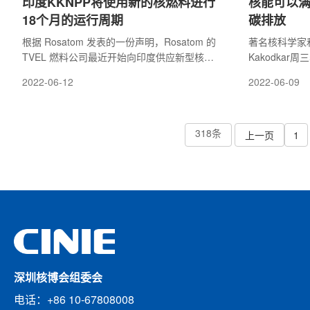
印度KKNPP将使用新的核燃料进行
核能可以
18个月的运行周期
碳排放
根据 Rosatom 发表的一份声明，Rosatom 的
著名核科学家和
TVEL 燃料公司最近开始向印度供应新型核燃
Kakodkar
料，以使 Kudankulam 核电站 (KKNPP) 能够
实现净零碳排
2022-06-12
2022-06-09
在长达 18 个月的更长燃料周期内开始运营。它
的明确能源生
也更可靠和更具成本效益。
将到来的电力
洁能源，并讨
318条
燃料组件和核
上一页
1
深圳核博会组委会
电话：+86 10-67808008