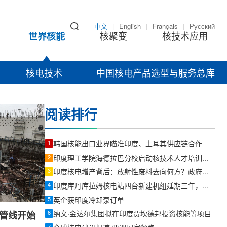
中文
|
English
|
Français
|
Русский
世界核能
核聚变
核技术应用
核电技术
中国核电产品选型与服务总库
阅读排行
1
韩国核能出口业界瞄准印度、土耳其供应链合作
2
印度理工学院海德拉巴分校启动核技术人才培训项目
3
印度核电增产背后：放射性废料去向何方？政府首度在议会详解管理流程
4
印度库丹库拉姆核电站四台新建机组延期三年，造价上涨55%至144亿美元
5
英企获印度冷却泵订单
6
纳文·金达尔集团拟在印度贾坎德邦投资核能等项目
管线开始