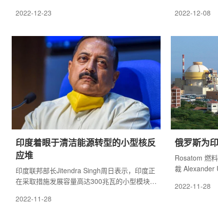
高效的核燃料运行。
间署国务部长吉坦德
2022-12-23
2022-12-08
示，印度政府
能源生产。
印度着眼于清洁能源转型的小型核反
俄罗斯为
应堆
Rosatom 
裁 Alexand
印度联邦部长Jitendra Singh周日表示，印度正
供新技术并提
在采取措施发展容量高达300兆瓦的小型模块化
2022-11-28
循环的效率。
反应堆，以履行其向清洁能源过渡的承诺。
2022-11-28
Kudankula
建反应堆的效