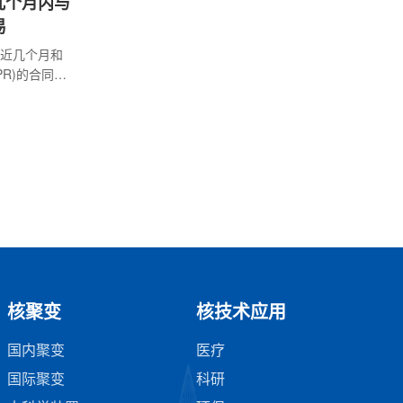
几个月内与
易
近几个月和
R)的合同，
核聚变
核技术应用
国内聚变
医疗
国际聚变
科研