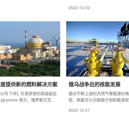
拉·辛格(Jitendra Singh)表
组装，然后被吊起62米并安装到
2022-12-02
提议建立更多核电站以增加清洁
印度提供新的燃料解决方案
俄乌战争后的核能发展
燃料公司 TVEL 负责研发的高级副总
面对不断上涨的天然气等能源价格
er Ugryumov 表示，俄罗斯正在提
现，核能可以为脱碳计划和能源安
高印度库丹库拉姆核电站核燃料
提供重要的解决方案。
2022-10-21
他说，这些解决方案可以提高
m 现有 VVER-1000 反应堆以及在
率。