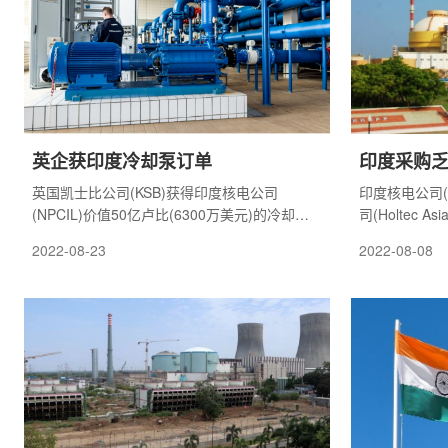
英企获印度冷却泵订单
印度采购
英国凯士比公司(KSB)获得印度核电公司
印度核电公司(
(NPCIL)价值50亿卢比(6300万美元)的冷却泵
司(Holtec
制造合同。根据合同，凯士比公司将为印度盖
设施格架。
2022-08-23
2022-08-08
加(Kaiga)核电厂5号和6号机组提供8台一回路
冷却泵及相关配件，于2026年交付。这两台机
组为印度自主设计的加压重水堆，装机容量70
万千瓦。