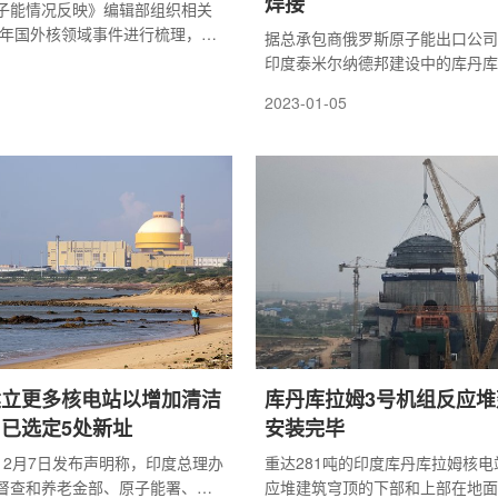
焊接
子能情况反映》编辑部组织相关
22年国外核领域事件进行梳理，根
据总承包商俄罗斯原子能出口公司(
形势、核安全态势以及未来对核
印度泰米尔纳德邦建设中的库丹库
响进行筛选，评选出国外核领域
号机组已经开始焊接主循环管道(GT
2023-01-05
参考。
在安装反应堆容器和关闭安全壳穹
的。GTsT焊接是一项复杂的技术
个管块，包括几个阶段：准备、焊
理、无损检测和奥氏体堆焊，由高
成。GTsT的总长度约为140米，
70毫米，28个焊接点的总长度超过
建立更多核电站以增加清洁
库丹库拉姆3号机组反应堆
已选定5处新址
安装完毕
12月7日发布声明称，印度总理办
重达281吨的印度库丹库拉姆核电
督查和养老金部、原子能署、空
应堆建筑穹顶的下部和上部在地面