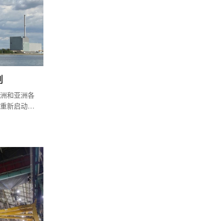
划
洲和亚洲各
重新启动反
岛核危机后搁