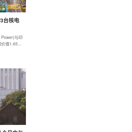
购3台核电
Power)与印
价值1.65亿
电蒸汽轮机。