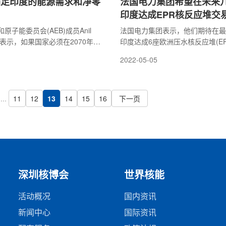
满足印度的能源需求和净零
法国电力集团希望在未来
印度达成EPR核反应堆交
原子能委员会(AEB)成员Anil
法国电力集团表示，他们期待在最
周三表示，如果国家必须在2070年前
印度达成6座欧洲压水核反应堆(EP
放，那么印度必须依靠核能形式
目前谈判进展顺利。
2022-05-05
产。同时，核能也是满足该国即
需求的当务之急，因为它也是清
论了印度关于向全球市场提供核
反应堆的梦想。
...
11
12
13
14
15
16
下一页
深圳核博会
世界核能
活动概况
国内资讯
新闻中心
国际资讯