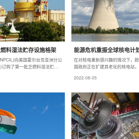
乏燃料湿法贮存设施格架
能源危机重振全球核电计
NPCIL)向美国霍尔台克亚洲分公
在对核电重新感兴趣的情况下，欧
 Asia)订购了第一批乏燃料湿法贮存
国政府正在扩建其老化的核电站，
应堆，并重新启动2011年日本福
2022-08-05
置的项目计划。