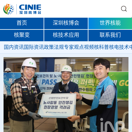
首页
深圳核博会
世界核能
核聚变
核技术应用
联系我们
国内资讯
国际资讯
政策法规
专家观点
视频
核科普
核电技术