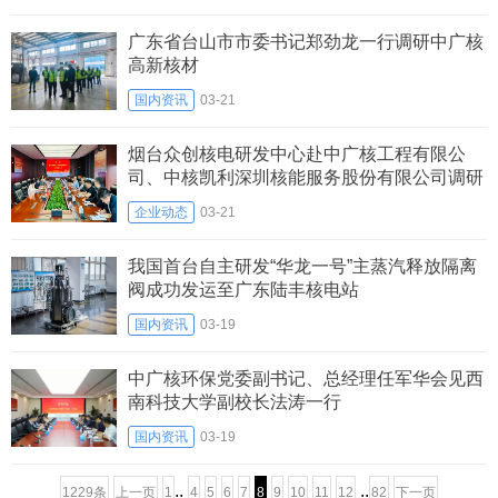
广东省台山市市委书记郑劲龙一行调研中广核
高新核材
国内资讯
03-21
烟台众创核电研发中心赴中广核工程有限公
司、中核凯利深圳核能服务股份有限公司调研
考察
企业动态
03-21
我国首台自主研发“华龙一号”主蒸汽释放隔离
阀成功发运至广东陆丰核电站
国内资讯
03-19
中广核环保党委副书记、总经理任军华会见西
南科技大学副校长法涛一行
国内资讯
03-19
..
..
1229条
上一页
1
4
5
6
7
8
9
10
11
12
82
下一页