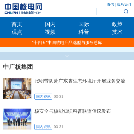
微信
|
联系我们
首页
国内
国际
政策
观点
视频
科普
技术
"十四五"中国核电产品选型与服务总库
中广核集团
张明带队赴广东省生态环境厅开展业务交流
国内资讯
03-31
核安全与核能知识科普联盟倡议发布
国内资讯
03-31