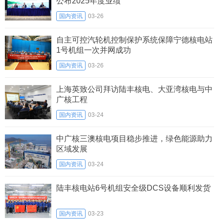
公布2025年度业绩
国内资讯
03-26
自主可控汽轮机控制保护系统保障宁德核电站
1号机组一次并网成功
国内资讯
03-26
上海英致公司拜访陆丰核电、大亚湾核电与中
广核工程
国内资讯
03-24
中广核三澳核电项目稳步推进，绿色能源助力
区域发展
国内资讯
03-24
陆丰核电站6号机组安全级DCS设备顺利发货
国内资讯
03-23