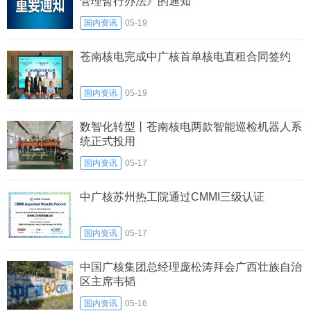
管理暂行办法》的通知
国内资讯
05-19
苍南核电完成中广核首单核电直租合同签约
国内资讯
05-19
数智化转型丨苍南核电两款智能巡检机器人系
统正式投用
国内资讯
05-17
中广核苏州热工院通过CMMI三级认证
国内资讯
05-17
中国广核集团总经理庞松涛拜会广西壮族自治
区主席韦韬
国内资讯
05-16