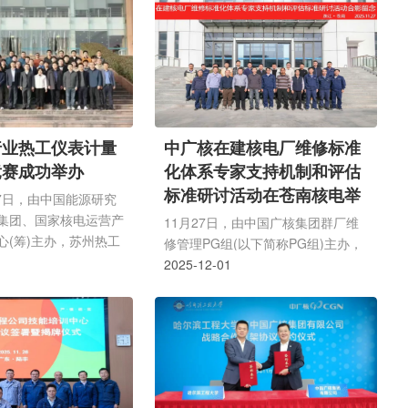
动并为数值实验室授
冷堆与压水堆数字化仪控系统设计、
记、总经理卢向晖主持
运维保障及数字化业务等领域持续加
党委委员、总经理部成
强协同，共同推动我国核能产业高质
位负责人共同见证。面
量发展。华能核能技术研究院公司执
，中广核研究院将充分
行董事、党委书记王百泉，总经理、
室在推进高性能数值模
党委副书记徐伟强，中广核数科董事
应用规划与发展的牵引
长、党委书记孙永滨出席签约仪式并
行业热工仪表计量
中广核在建核电厂维修标准
着力解决反应堆和核燃
开展座谈交流。华能核能技术研究院
竞赛成功举办
化体系专家支持机制和评估
涉及大规模数值计算
公司副总经理、党委委员史进，...
标准研讨活动在苍南核电举
27日，由中国能源研究
办
集团、国家核电运营产
11月27日，由中国广核集团群厂维
心(筹)主办，苏州热工
修管理PG组(以下简称PG组)主办，
计量大学承办的首届核
苍南核电承办的中广核在建核电厂维
2025-12-01
表计量测试技能竞赛活
修标准化体系专家支持机制和评估标
举办。竞赛旨在提升核
准研讨活动在苍南核电成功举办，苍
平，加强行业内的技术
南核电党委委员、副总经理曾军生出
助力核电新质生产力发
席本次活动。研讨活动介绍了新编的
吸引了来自中国广核集
《在建核电厂维修标准化体系专家支
、华能集团等17支代
持机制》，机制旨在通过PG组平