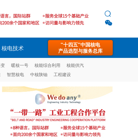


"十四五"中国核电
核电技术
产品选型与服务总库
聚变
暖核一号
核能综合利用
核能供汽
堆
智慧核电
中核陕铀
工程建设