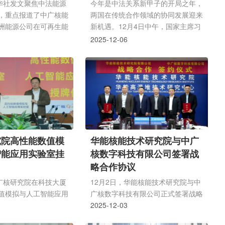
..
良...
新华社发文聚焦中法能源
今年是中法关系新甲子的开局之年，
，重点报道了中广核能
两国在传统合作领域的协同发展迎来
洲能源公司在可再生能
新机遇。12月4日中午，国家主席习
成果与两国长期合作积
近平在北京同法国总统马克龙共同出
2025-12-06
部的风电场到核电技术
席在北京举行的中法企业家委员会第
以务实行动搭建起中法
七次会议闭幕式并致辞，为中法经贸
，共同书写全球清洁能
合作高质量发展指明方向。中国广核
。以下为报道中文完整
集团有限公司董事长杨长利应邀出席
风电到核聚变：中法合
会议，作为企业代表参加两国元首共
型的核心力量新华社北
同出席的国宴，中广核与法国电力集
 当今世界，能源转型已
团签署的《核能发展合作联合声明》
面对的时代课题，而中
列入此次高访成果清单。本次会议由
究院高性能数值模
华能核能技术研究院与中广
作正...
中国商务部和法国经济、财政...
智能应用实验室挂
核数字科技有限公司签署战
略合作协议
中广核研究院在科技大厦
12月2日，华能核能技术研究院与中
值模拟与人工智能应用
广核数字科技有限公司正式签署战略
简称数值实验室)授牌活
合作协议。双方将本着优势互补、共
2025-12-03
研究院党委书记、董事
建共享、合作共赢的原则，在高温气