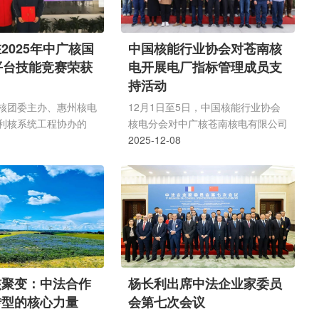
2025年中广核国
中国核能行业协会对苍南核
平台技能竞赛荣获
电开展电厂指标管理成员支
持活动
核团委主办、惠州核电
12月1日至5日，中国核能行业协会
利核系统工程协办的
核电分会对中广核苍南核电有限公司
核国产化DCS平台设计
开展了电厂指标管理成员支持活动。
2025-12-08
成功举办。经过激烈角
支持活动采取分会成员支持活动工作
仪控部吴迪获得一等
程序中的专家支持类型，通过专家讲
得二等奖。一等奖：惠
座、集体研讨等形式，分享专家的知
二等奖：惠州核电 董承
识、经验及同行电厂的良好实践。经
次竞赛以砺剑强技，护航
过专家团队与电厂人员深入讨论，从
中枢&rsquo;为主题，聚
指标体系、管理改进、指标创优、管
化DCS的设计与运维
理平台四个方面，专家团队与电厂人
自中广核集团13家成
员共同总结出学习点12项，开发了7
核聚变：中法合作
杨长利出席中法企业家委员
余名仪控专业选手参加
条改进行动建议和7条参考行动建
转型的核心力量
会第七次会议
密围绕以赛促学、以赛
议。本次成员支持活动取得了预期的