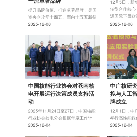
一流卓著品牌
作体系的3...
促练、竞展风采.
12月5日，
转型合作核心
提升品牌价值、打造卓著品牌，是国
源国际下属欧
资央企攻坚十四五、面向十五五新征
源领域的深耕
程中的时代命题和重要任务。2025
2025-12-08
2025-12-06
淀。从法国南
年，中广核坚决落实国务院国资委品
协同，中广核
牌工作相关要求，在中广核党委的坚
绿色合作桥梁
强领导和统一部署下，深入实施品牌
源转型新篇章
一把手工程，杨长利董事长亲自部
翻译↓↓↓从
署，其他党委班子成员带头推进品牌
作成为能源转
战略，将品牌建设作为增强核心功
京12月5日电
能、提升核心竞争力的关键举措，全
成为各国共同
面融合、系统构建多部门协调、全链
中国核能行业协会对苍南核
中广核研
法在该领域的合
条的大品牌工作格局，以品牌软实力
电开展运行决策成员支持活
拟与人工
激活发展势能，厚植创新优势，推动
动
牌成立
企业加快做强...
2025年11月24日至27日，中国核能
12月1日，
行业协会核电分会根据年度工作计
举行高性能数
划，对中广核苍南核电有限公司开展
2025-12-04
实验室(以下
2025-12-04
了运行决策成员支持活动。本次活动
动 ，中广核