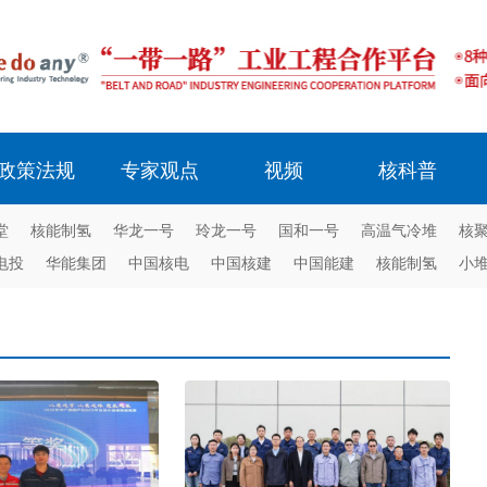
政策法规
专家观点
视频
核科普
堂
核能制氢
华龙一号
玲龙一号
国和一号
高温气冷堆
核
电投
华能集团
中国核电
中国核建
中国能建
核能制氢
小