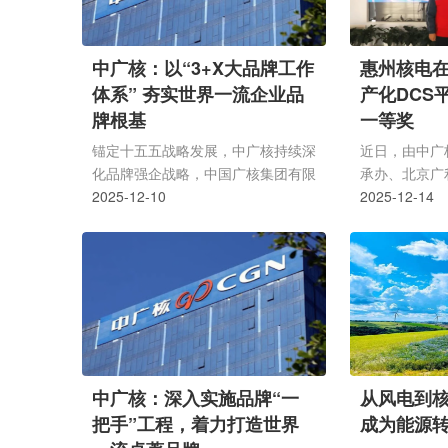
中广核：以“3+X大品牌工作
惠州核电在
体系” 夯实世界一流企业品
产化DCS
牌根基
一等奖
锚定十五五战略发展，中广核持续深
近日，由中广
化品牌强企战略，中国广核集团有限
承办、北京广
公司党委书记、董事长杨长利亲自部
2025-12-10
2025年中广
2025-12-14
署品牌工作，将品牌纳入战略规划、
运维技能竞赛
世界一流实施方案及深改专项行动、
逐，惠州核电
战略焦点和督办任务及深化改革评
奖，董承志获
价，深入构建全面融合、多部门协
州核电 吴迪
调、全链条的3+X大品牌工作体系，
志(中间)本
即管理层(党委)、组织层(集团总
&lsquo;神经
部)、执行层(成员公司)三级联动，
焦核电站国产
调动全体员工广泛参与，着力推动品
能力提升，来
中广核：深入实施品牌“一
从风电到
牌战略全面落地，夯实建设世界一流
员单位的90
把手”工程，着力打造世界
成为能源
能源企业的品牌根基。3+X大品牌工
角逐。竞赛紧