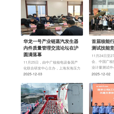
由中国核能行业协会特邀专家、三门
长舒睿出席活
核电有限公司原董事长缪亚民担任队
牌，党委副书
长，中广核苍南核电有限公司副总经
活动。研究院
理丁敬应、曾军生参加了活动。本次
员，各下属单
活动采用核电分会成员支持活动工作
对新发展形势
程序中的专家支持类型，通过专家讲
发挥数值实验
座、集体研讨和现场观摩等形式，针
拟与人工智能
华龙一号产业链蒸汽发生器
首届核能
对运行决策管理体系、组织流程、决
和统筹作用，
内件质量管理交流论坛在沪
测试技能
策技巧、关注事项、定期梳理分析...
料研发设计中
圆满落幕
以...
11月24日至
会、中国广核
11月25日，由中广核核电设备国产
业计量测试中
化联合研发中心主办，上海东海压力
研究院、中国
容器制造有限公司承办，哈电集团
2025-12-03
2025-12-02
能行业热工仪
(秦皇岛)重型装备有限公司协办的华
动在杭州成功
龙一号产业链蒸汽发生器内件质量管
电计量技术水
理交流论坛在上海成功举办。华北核
交流与合作，
与辐射安全监督站代表及核电装备制
展。本次活动
造业同仁等三十余位嘉宾参会，共同
团、中核集团
围绕蒸汽发生器内件质量提升展开深