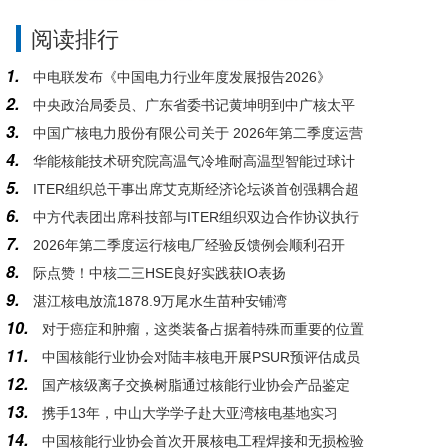
阅读排行
1.
中电联发布《中国电力行业年度发展报告2026》
2.
中央政治局委员、广东省委书记黄坤明到中广核太平
3.
中国广核电力股份有限公司关于 2026年第二季度运营
岭核电基地调研
4.
华能核能技术研究院高温气冷堆耐高温型智能过球计
情况的公告
5.
ITER组织总干事出席艾克斯经济论坛谈首创强耦合超
数器系统研发与应用通过科技成果鉴定
6.
中方代表团出席科技部与ITER组织双边合作协议执行
大型工程的复杂性管控
7.
2026年第二季度运行核电厂经验反馈例会顺利召开
情况2026年度会议
8.
际点赞！中核二三HSE良好实践获IO表扬
9.
湛江核电放流1878.9万尾水生苗种安铺湾
10.
对于癌症和肿瘤，这类装备占据着特殊而重要的位置
11.
中国核能行业协会对陆丰核电开展PSUR预评估成员
12.
国产核级离子交换树脂通过核能行业协会产品鉴定
支持活动
13.
携手13年，中山大学学子赴大亚湾核电基地实习
14.
中国核能行业协会首次开展核电工程焊接和无损检验