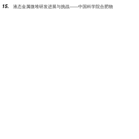
15.
液态金属微堆研发进展与挑战——中国科学院合肥物
质量管控专项评估
质科学研究院核能安全技术研究所学术所长郁杰