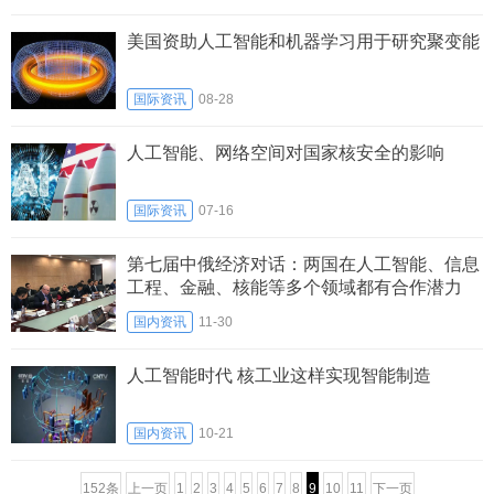
美国资助人工智能和机器学习用于研究聚变能
国际资讯
08-28
人工智能、网络空间对国家核安全的影响
国际资讯
07-16
第七届中俄经济对话：两国在人工智能、信息
工程、金融、核能等多个领域都有合作潜力
国内资讯
11-30
人工智能时代 核工业这样实现智能制造
国内资讯
10-21
152条
上一页
1
2
3
4
5
6
7
8
9
10
11
下一页