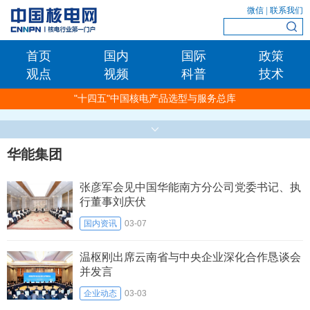
微信
|
联系我们
首页
国内
国际
政策
观点
视频
科普
技术
"十四五"中国核电产品选型与服务总库
华能集团
张彦军会见中国华能南方分公司党委书记、执
行董事刘庆伏
国内资讯
03-07
温枢刚出席云南省与中央企业深化合作恳谈会
并发言
企业动态
03-03