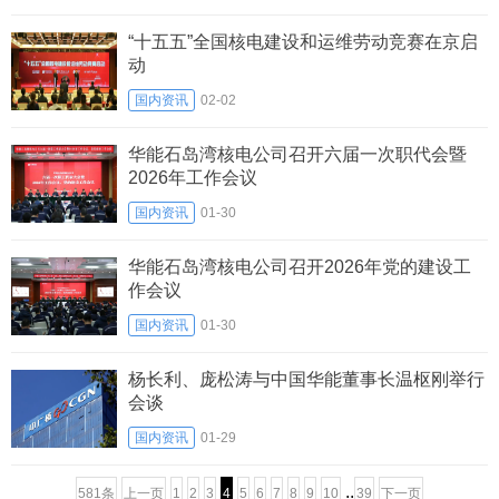
“十五五”全国核电建设和运维劳动竞赛在京启
动
国内资讯
02-02
华能石岛湾核电公司召开六届一次职代会暨
2026年工作会议
国内资讯
01-30
华能石岛湾核电公司召开2026年党的建设工
作会议
国内资讯
01-30
杨长利、庞松涛与中国华能董事长温枢刚举行
会谈
国内资讯
01-29
..
581条
上一页
1
2
3
4
5
6
7
8
9
10
39
下一页