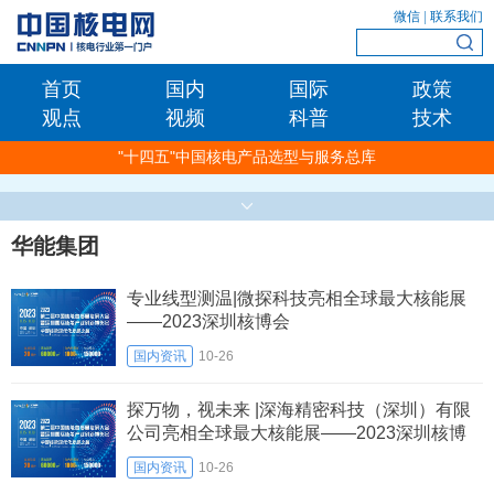
微信
|
联系我们
首页
国内
国际
政策
观点
视频
科普
技术
"十四五"中国核电产品选型与服务总库
华能集团
专业线型测温|微探科技亮相全球最大核能展
——2023深圳核博会
国内资讯
10-26
探万物，视未来 |深海精密科技（深圳）有限
公司亮相全球最大核能展——2023深圳核博
会
国内资讯
10-26