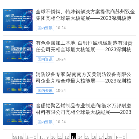
全球不锈钢、特殊钢解决方案提供商苏州双金
集团亮相全球最大核能展——2023深圳核博
会
国内资讯
10-24
有色金属加工基地| 白银恒诚机械制造有限责
任公司亮相全球最大核能展——2023深圳核
博会
国内资讯
10-24
消防设备专家|湖南南方安美消防设备有限公
司企业亮相全球最大核能展——2023深圳核
博会
国内资讯
10-24
含硼铅聚乙烯制品专业制造商|衡水万邦耐磨
材料有限公司亮相全球最大核能展——2023
深圳核博会
国内资讯
10-24
..
..
581条
上一页
1
9
10
11
12
13
14
15
16
17
39
下一页