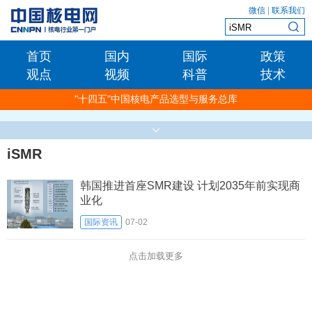
微信
|
联系我们
首页
国内
国际
政策
观点
视频
科普
技术
"十四五"中国核电产品选型与服务总库
iSMR
韩国推进首座SMR建设 计划2035年前实现商
业化
国际资讯
07-02
点击加载更多