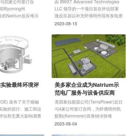
er已与四家公司签订合
由 BWXT Advanced Technologies
Wyoming州
LLC 领导的一个项目旨在评估部署
发的Natrium反应堆示
微反应器以补充怀俄明州现有发电资
务和设备供应。
源的可行性，该项目将成为州拨款计
2023-08-15
划下首批获得匹配资金的项目之一。
但 TerraPower 公司申请在该州建造
Natrium 反应堆的施工许可证的划已
经推迟了五个月。
堆实验最终环境评
美多家企业成为Natrium示
范电厂服务与设备供应商
DOE) 发布了关于熔融
美国泰拉能源公司(TerraPower)近日
实验的设计、施工和运
与4家公司签订合同，为怀俄明州凯
评估和无重大影响调查
默勒(Kemmerer)首座钠冷快堆
ONSI)，该实验将由南
Natrium示范电厂建设项目提供服务
2023-08-04
ern Company）在爱
和设备。西部服务公司(WSC)将为