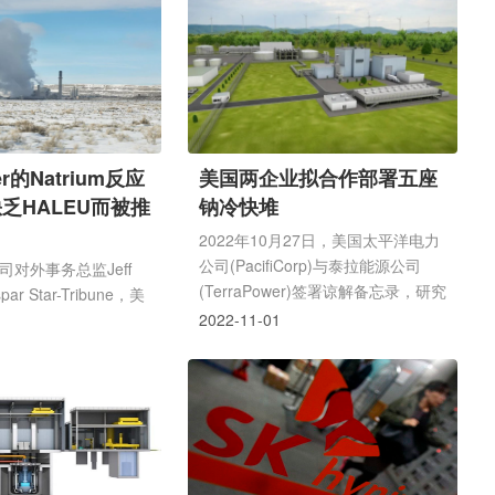
室（INL）建造。
Natrium工程模拟器提供软件平台和
工程服务;James Fisher技术公司负
责设计和建造一个注铸炉系统，该系
统将示范注铸炉工艺的基本功
能;BWXT加拿大有限公司(BWXT
Canada)将设计中间热交换
器;Curtiss-Wright流量控制公司将开
er的Natrium反应
美国两企业拟合作部署五座
发反应堆保护系统。
乏HALEU而被推
钠冷快堆
2022年10月27日，美国太平洋电力
公司(PacifiCorp)与泰拉能源公司
r公司对外事务总监Jeff
(TerraPower)签署谅解备忘录，研究
ar Star-Tribune，美
合作部署五座钠冷快堆。根据两家公
wer公司拟在怀俄明州西
2022-11-01
司设想，首台机组拟选址怀俄明州一
Natrium核反应堆预
座即将退役的燃煤电厂。
少两年。在俄乌冲突之
提供燃料所需的高化验
LEU)的供应现在成了疑