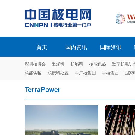
首页
国内资讯
国际资讯
深圳核博会
乏燃料
核燃料
核能供热
数字核电讲
核能供暖
核废料处置
中广核集团
中核集团
国家
TerraPower