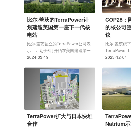
比尔·盖茨的TerraPower计
COP28
划建造美国第一座下一代核
的核公司
电站
议
比尔·盖茨创立的TerraPower公司表
比尔·盖茨旗
示，计划于6月开始在美国建造第一
TerraPowe
座新一代核电站，加入开发和出口低
2024-03-19
公司ENEC
2023-12-04
成本反应堆的竞赛。
究在阿联酋和
潜在可能性。
TerraPower扩大与日本快堆
TerraPo
合作
Natriu