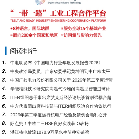
阅读排行
1.
中电联发布《中国电力行业年度发展报告2026》
2.
中央政治局委员、广东省委书记黄坤明到中广核太平
3.
中国广核电力股份有限公司关于 2026年第二季度运营
岭核电基地调研
4.
华能核能技术研究院高温气冷堆耐高温型智能过球计
情况的公告
5.
ITER组织总干事出席艾克斯经济论坛谈首创强耦合超
数器系统研发与应用通过科技成果鉴定
6.
中方代表团出席科技部与ITER组织双边合作协议执行
大型工程的复杂性管控
7.
2026年第二季度运行核电厂经验反馈例会顺利召开
情况2026年度会议
8.
际点赞！中核二三HSE良好实践获IO表扬
9.
湛江核电放流1878.9万尾水生苗种安铺湾