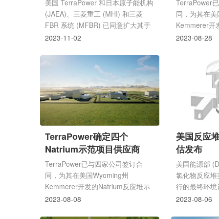
美国 TerraPower 和日本原子能机构
TerraPow
(JAEA)、三菱重工 (MHI) 和三菱
同，为其在美国
FBR 系统 (MFBR) 已同意扩大其于
Kemmerer开
2022 年 1 月签署的现有谅解备忘
范项目提供服
2023-11-02
2023-08-28
录，内容涉及开发钠冷快速核电站反
应堆。
TerraPower确定四个
美国反应
Natrium示范项目供应商
估发布
TerraPower已与四家公司签订合
美国能源部 (
同，为其在美国Wyoming州
氯化物反应堆
Kemmerer开发的Natrium反应堆示
行的最终环境
范项目提供服务和设备供应。
结果草案 (F
2023-08-08
2023-08-06
方公司（South