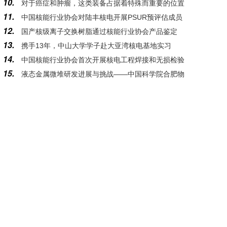
10.
对于癌症和肿瘤，这类装备占据着特殊而重要的位置
11.
中国核能行业协会对陆丰核电开展PSUR预评估成员
12.
国产核级离子交换树脂通过核能行业协会产品鉴定
支持活动
13.
携手13年，中山大学学子赴大亚湾核电基地实习
14.
中国核能行业协会首次开展核电工程焊接和无损检验
15.
液态金属微堆研发进展与挑战——中国科学院合肥物
质量管控专项评估
质科学研究院核能安全技术研究所学术所长郁杰