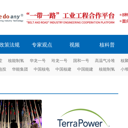
政策法规
专家观点
视频
核科普
堂
核能制氢
华龙一号
玲龙一号
国和一号
高温气冷堆
核
电投
华能集团
中国核电
中国核建
中国能建
核能制氢
小