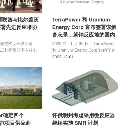
：阿联酋与比尔盖茨
TerraPower 和 Uranium
签署先进反应堆协
Energy Corp 宣布签署谅解
备忘录，就钠反应堆的国内
铀燃料供应进行合作
下先进核反应堆公司
2023 年 11 月 30 日 – TerraPower
r LLC和阿联酋国有核电
和 Uranium Energy Corp(纽约证券
周一表示，他们已同意研
交易所美国股票代码：UEC，“公
2023-12-01
国外开发先进反应堆的
司”或“UEC”)今天宣布了一份谅解备
忘录(“MOU”)，旨在重建国内铀燃料
供应链。该谅解备忘录将使
TerraPower 和 UEC 能够探索
TerraPower 首创 Natrium™ 反应堆
1和储能系统的潜在铀供应。
wer确定四个
怀俄明州考虑采用微反应器
m示范项目供应商
继续实施 SMR 计划