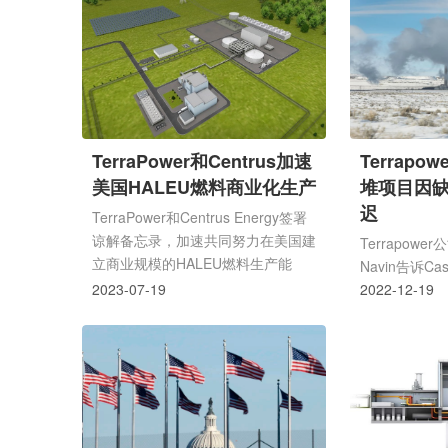
达荷国家实验
TerraPower和Centrus加速
Terrapow
美国HALEU燃料商业化生产
堆项目因缺
迟
TerraPower和Centrus Energy签署
谅解备忘录，加速共同努力在美国建
Terrapowe
立商业规模的HALEU燃料生产能
Navin告诉Casp
力。
2023-07-19
国Terrapo
2022-12-19
南部建造的先进
计将被推迟至
后，为反应堆
低浓缩铀(HA
问。