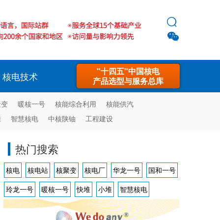


"十四五"中国核电
核电技术
产品选型与服务总库
聚变
暖核一号
核能综合利用
核能供汽
堆
智慧核电
中核陕铀
工程建设
热门搜索
核电
核电站
核聚变
核电厂
华龙一号
国和一号
玲龙一号
暖核一号
快堆
小堆
智慧核电