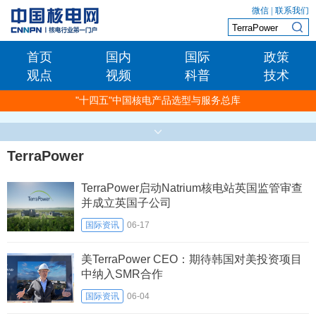
微信
|
联系我们
首页
国内
国际
政策
观点
视频
科普
技术
"十四五"中国核电产品选型与服务总库
TerraPower
TerraPower启动Natrium核电站英国监管审查
并成立英国子公司
国际资讯
06-17
美TerraPower CEO：期待韩国对美投资项目
中纳入SMR合作
国际资讯
06-04