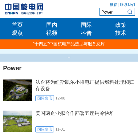
微信
|
联系我们
首页
国内
国际
政策
观点
视频
科普
技术
"十四五"中国核电产品选型与服务总库
Power
法企将为纽斯凯尔小堆电厂提供燃料处理和贮
存设备
国际资讯
12-08
美国两企业拟合作部署五座钠冷快堆
国际资讯
11-01