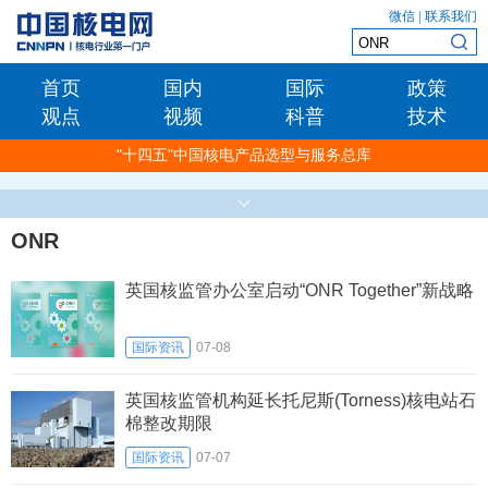
微信
|
联系我们
首页
国内
国际
政策
观点
视频
科普
技术
"十四五"中国核电产品选型与服务总库
ONR
英国核监管办公室启动“ONR Together”新战略
国际资讯
07-08
英国核监管机构延长托尼斯(Torness)核电站石
棉整改期限
国际资讯
07-07