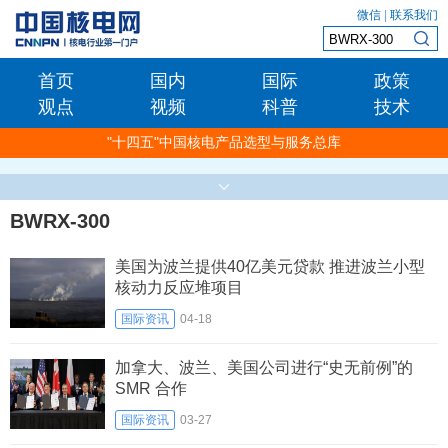
微信
|
联系我们
首页
国内
国际
政策
观点
视频
科普
技术
"十四五"中国核电产品选型与服务总库
BWRX-300
美国为波兰提供40亿美元贷款 推进波兰小型
核动力反应堆项目
国际资讯
04-18
加拿大、波兰、美国公司进行“史无前例”的
SMR 合作
国际资讯
03-27