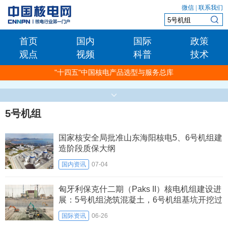
微信
|
联系我们
首页
国内
国际
政策
观点
视频
科普
技术
"十四五"中国核电产品选型与服务总库
5号机组
国家核安全局批准山东海阳核电5、6号机组建
造阶段质保大纲
国内资讯
07-04
匈牙利保克什二期（Paks II）核电机组建设进
展：5号机组浇筑混凝土，6号机组基坑开挖过
半
国际资讯
06-26