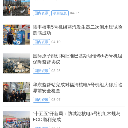
国内资讯
项目信息
04-17
陆丰核电5号机组蒸汽发生器二次侧水压试验
圆满成功
国内资讯
04-10
国际原子能机构批准巴基斯坦恰希玛5号机组
保障监督协议
国际资讯
03-25
华东监督站完成对福清核电5号机组大修后临
界前安全检查
国内资讯
03-07
“十五五”开新局：防城港核电5号机组常规岛
FCD顺利完成