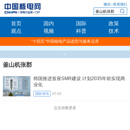
微信
|
联系我们
首页
国内
国际
政策
观点
视频
科普
技术
"十四五"中国核电产品选型与服务总库
釜山机张郡
韩国推进首座SMR建设 计划2035年前实现商
业化
国际资讯
07-02
点击加载更多