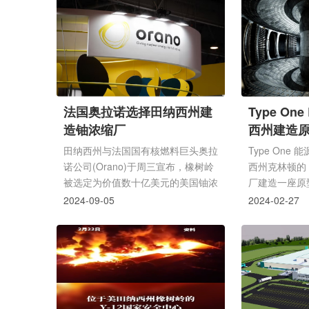
成功，这将成为美国首座此类工厂，
司为扩展生成
不过该工厂需获得美国核管理委员会
力，需大量电
(NRC)批准。奥克洛公司计划于
推动美国电力
2030年代初使其投入运营，届时将
一代核能等新
创造800多个就业岗位。奥克洛公司
纳西州的反应
未透露初始投资具体金额，但表示资
的一部分，该
金将用于建造核废料回收设施(业内
化反应堆购买
法国奥拉诺选择田纳西州建
Type On
称乏核燃料回收设施)，该设施能把
州核能公司凯
造铀浓缩厂
西州建造
核废料转化为快堆燃...
进核电...
田纳西州与法国国有核燃料巨头奥拉
Type One
诺公司(Orano)于周三宣布，橡树岭
西州克林顿的 TV
被选定为价值数十亿美元的美国铀浓
厂建造一座原
缩设施的首选建设地点。
堆。该公司最早
2024-09-05
2024-02-27
建造名为“Infi
堆。