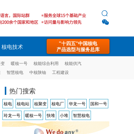


"十四五"中国核电
核电技术
产品选型与服务总库
聚变
暖核一号
核能综合利用
核能供汽
堆
智慧核电
中核陕铀
工程建设
热门搜索
核电
核电站
核聚变
核电厂
华龙一号
国和一号
玲龙一号
暖核一号
快堆
小堆
智慧核电