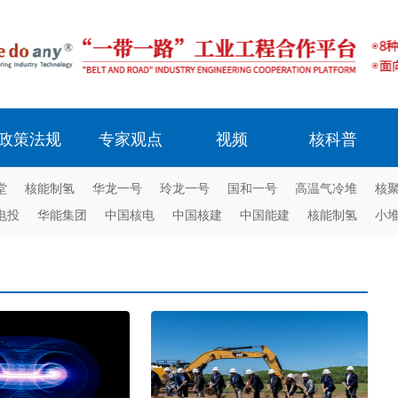
政策法规
专家观点
视频
核科普
堂
核能制氢
华龙一号
玲龙一号
国和一号
高温气冷堆
核
电投
华能集团
中国核电
中国核建
中国能建
核能制氢
小