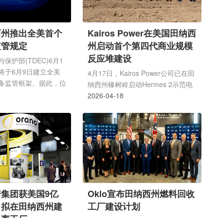
西州推出全美首个
Kairos Power在美国田纳西
监管规定
州启动首个第四代商业规模
反应堆建设
保护部(TDEC)6月1
将于6月9日建立全美
4月17日，Kairos Power公司已在田
备监管框架。据此，位
纳西州橡树岭启动Hermes 2示范电
的一座核聚变工厂有望
站建设。这是该公司首个商业规模反
2026-04-18
工建设，该商业场地由
应堆，也是首个获美国核管理委员会
Energy公司与田纳西河谷
(NRC)建设许可的第四代(Gen IV)发
)协调开发。根据TDEC
电反应堆。Hermes 2反应堆借鉴了
One Energy的试点工
同一园区内正在建设的低功率
 Two"发电量可达400兆
Hermes 1反应堆经验，将成为
全球首批商业核聚变设
Kairos Power公司KP - FHR系列首
EC表示，其监管方案将
座氟化物盐冷却高温动力反应堆。该
立"原则，并依托该州与
反应堆采用TRISO燃料和熔融氟化
集团获美国9亿
Oklo宣布田纳西州燃料回收
会(NRC)
物盐，旨在简化设计、降低建设成本
，拟在田纳西州建
工厂建设计划
并提升固有安全性。此项目是Kairos