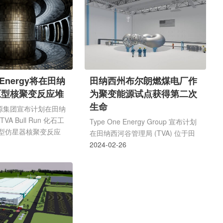
性人工智能数据处理能
墩中的第一个开始浇筑混凝土(图片
力，创纪录的能源需求
来源：Kairos)Kairos公司于去年7月
消耗创新高，也促使下
破土动工，用于其KP-FHR氟盐冷却
能源发展。这座位于田
高温反应堆技术的规模化验证，挖掘
堆是谷歌去年宣布战略
工作于10月完成。受美国核管理委
战略是从多个小型模块
员会(NRC)监督的安全相关施工活动
核电。此计划将支持加
于5月1日正式启动，首先开始建造
e Energy将在田纳
田纳西州布尔朗燃煤电厂作
罗斯开发的500兆瓦先
构成反应堆基础的桥墩。Hermes反
原型核聚变反应堆
为聚变能源试点获得第二次
应堆将拥有51个这样的桥墩，直径6
生命
英尺(略...
 能源集团宣布计划在田纳
A Bull Run 化石工
Type One Energy Group 宣布计划
型仿星器核聚变反应
在田纳西河谷管理局 (TVA) 位于田
可能于 2025 年开始
纳西州克林顿的 Bull Run 化石工厂
2024-02-26
nity One”的聚变反应
建造其 Infinity One 聚变能源原型仿
星器。