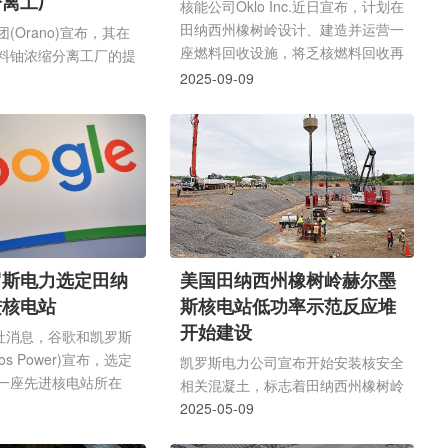
分离工厂
Power公司全规...
核能公司Oklo Inc.近日宣布，计划在
田纳西州橡树岭设计、建造并运营一
(Orano)宣布，其在
座燃料回收设施，将乏核燃料回收再
料铀浓缩分离工厂的提
利用，用于该公司自研的Aurora快
源部选中，将获得9亿
2025-09-09
堆等先进反应堆，并与田纳西河谷管
持。欧安诺集团表示，
理局(TVA)合作探索回收该公用事业
设成本预计接近50亿
公司的乏燃料。据了解，Oklo Inc.
厂计划建在田纳西州橡
是一家先进核技术公司，总部位于加
dge)，预计将在2026年
利福尼亚州圣克拉拉。该公司由麻省
管理委员会(NRC)提
理工学院的毕业生 Jacob DeWitte
证申请，此前预计整个
和 Caroline Cochran 于 2013 年创
时两年。该项目以美国
立，设计紧凑的快堆，旨在提供清
森豪威尔(Dwight
罗斯电力选定田纳
美国田纳西州橡树岭赫尔墨
洁、安全和负担得起的能源。该燃料
r)的名字命名为IKE。除
进核电站
斯核电站低功率示范反应堆
回收...
国能源部还向另外两家
开始建设
透社消息，谷歌和凯罗斯
os Power)宣布，选定
凯罗斯电力公司宣布开始安装核安全
一座先进核电站所在
相关混凝土，标志着田纳西州橡树岭
预计2030年为谷歌公
赫尔墨斯低功率示范反应堆项目核建
2025-05-09
电。当下，各大科技公
设的开始。赫尔墨斯大厦 51 个基础