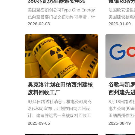
350兆瓦仿星器聚变电站
设铀浓缩
美国聚变初创公司Type One Energy
法国欧安诺集团
已向监管部门提交初步许可申请，计
美国建设核燃
划在田纳西州克林顿市田纳西河谷管
2026-02-03
案已获美国能
2026-01-09
理局(TVA)已退役的Bull Run燃煤发
美元的财政支
电厂旧址上建设一座350兆瓦的聚变
该工厂的总建
发电厂。该项目名为无限计划，包括
美元。这座工
部署仿星器聚变装置无限一号、一座
树岭(Oak Ri
员工培训中心及发电规模的无限二号
上半年向美国核
聚变电站。根据规划，无限一号预计
交核电厂许可
于2029年调试运行;无限二号作为采
许可流程将耗
用仿星器技术的首座基荷聚变电站，
前总统德怀特·艾
奥克洛计划在田纳西州建核
谷歌与凯
最早可能于2028年开工建设。Type
Eisenhowe
废料回收工厂
西州建先
One Energy与TVA及田纳西州环
欧安诺外，美
境...
公司...
9月4日路透社消息，核电公司奥克
8月18日路
洛(Oklo)宣布，计划在田纳西州设
电力公司(Kair
计、建造并运营一座核废料回收工
田纳西州作为
厂，此为核燃料中心一期工程，该中
地，该核电站
2025-09-05
2025-08-19
心预计耗资高达16.8亿美元。若项目
司数据中心供