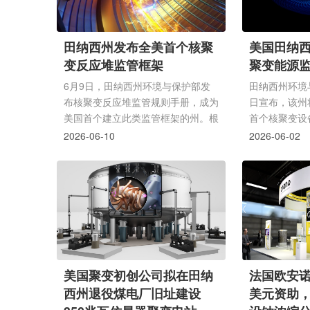
田纳西州发布全美首个核聚
美国田纳
变反应堆监管框架
聚变能源
6月9日，田纳西州环境与保护部发
田纳西州环境与
布核聚变反应堆监管规则手册，成为
日宣布，该州
美国首个建立此类监管框架的州。根
首个核聚变设
据新规，聚变装置及相关活动须满足
于橡树岭附近
2026-06-10
2026-06-02
许可要求，首座聚变电站最早可于
在约两年内开
2028年启动建设。第一类能源公司
Type One 
(First Class Energy)计划在橡树岭附
管理局(TVA
近建造一座400兆瓦聚变电站，作为
的说法，Type 
聚变电站研发园区，将通过橡树岭国
厂"Infinity
家实验室、田纳西河谷管理局和田纳
瓦，有望成为
西大学之间的项目合作运营。另据今
施之一。TD
年1月公布的信息，橡树岭国家实验
采取"技术中
美国聚变初创公司拟在田纳
法国欧安诺
室和田纳西大学正与私营公司Type
美国核管理委员
西州退役煤电厂旧址建设
美元资助
One E...