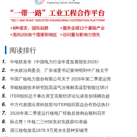
阅读排行
1.
中电联发布《中国电力行业年度发展报告2026》
2.
中央政治局委员、广东省委书记黄坤明到中广核太平
3.
中国广核电力股份有限公司关于 2026年第二季度运营
岭核电基地调研
4.
华能核能技术研究院高温气冷堆耐高温型智能过球计
情况的公告
5.
ITER组织总干事出席艾克斯经济论坛谈首创强耦合超
数器系统研发与应用通过科技成果鉴定
6.
中方代表团出席科技部与ITER组织双边合作协议执行
大型工程的复杂性管控
7.
2026年第二季度运行核电厂经验反馈例会顺利召开
情况2026年度会议
8.
际点赞！中核二三HSE良好实践获IO表扬
9.
湛江核电放流1878.9万尾水生苗种安铺湾