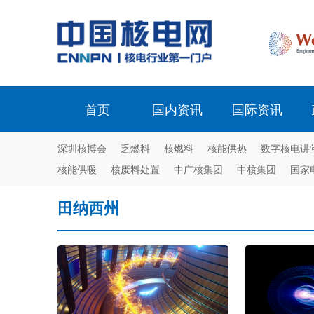
首页
国内资讯
国际资讯
深圳核博会
乏燃料
核燃料
核能供热
数字核电讲
核能供暖
核废料处置
中广核集团
中核集团
国家
田纳西州