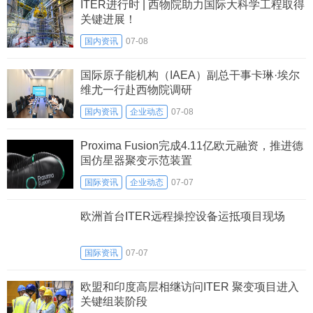
ITER进行时 | 西物院助力国际大科学工程取得
关键进展！
国内资讯
07-08
国际原子能机构（IAEA）副总干事卡琳·埃尔
维尤一行赴西物院调研
国内资讯
企业动态
07-08
Proxima Fusion完成4.11亿欧元融资，推进德
国仿星器聚变示范装置
国际资讯
企业动态
07-07
欧洲首台ITER远程操控设备运抵项目现场
国际资讯
07-07
欧盟和印度高层相继访问ITER 聚变项目进入
关键组装阶段