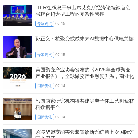
ITER组织总干事出席艾克斯经济论坛谈首创
强耦合超大型工程的复杂性管控
专家观点
07-15
孙正义：核聚变或成未来AI数据中心供电关键
专家观点
07-15
美国聚变产业协会发布的《2026年全球聚变
产业报告》，全球聚变产业融资升温，商业化
竞赛进入关键十年
国际资讯
07-14
韩国两家研究机构将共建等离子体工艺陶瓷材
料数据平台
国际资讯
07-14
紧凑型聚变能实验装置诊断系统第七次国际评