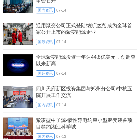
审会召开
国内资讯
07-14
通用聚变公司正式登陆纳斯达克 成为全球首
家公开上市的聚变能源企业
国际资讯
07-14
全球聚变能源投资一年达44.8亿美元，创调查
以来新高
国际资讯
07-14
四川天府新区投资集团与郑州分公司/中核五
院开展工作交流
国内资讯
07-14
紧凑型中子源‑惯性静电约束小型聚变装备项
目签约湘江科学城
国内资讯
07-13