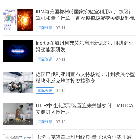
IBM与美国橡树岭国家实验室利用AI、超级计
算机和量子计算，首次模拟核聚变关键材料氚
的制备路径
国际资讯
07-11
Inertia在加州利弗莫尔启用新总部，推进商业
聚变能源研发
国际资讯
07-11
德国巴伐利亚州宣布支持核能：计划发展小型
模块化反应堆并投资核聚变
国际资讯
07-12
ITER中性束原型装置迎来关键交付，MITICA
安装进入倒计时
国际资讯
07-10
托卡马克装置上利用经典‑量子混合框架开展