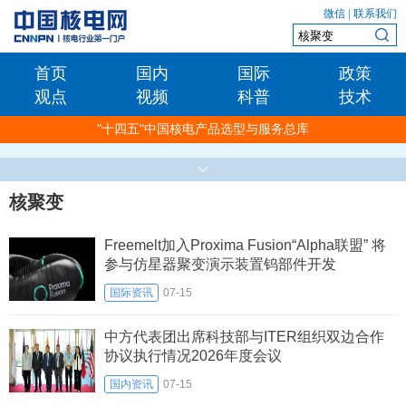
微信
|
联系我们
首页
国内
国际
政策
观点
视频
科普
技术
"十四五"中国核电产品选型与服务总库
核聚变
Freemelt加入Proxima Fusion“Alpha联盟” 将
参与仿星器聚变演示装置钨部件开发
国际资讯
07-15
中方代表团出席科技部与ITER组织双边合作
协议执行情况2026年度会议
国内资讯
07-15