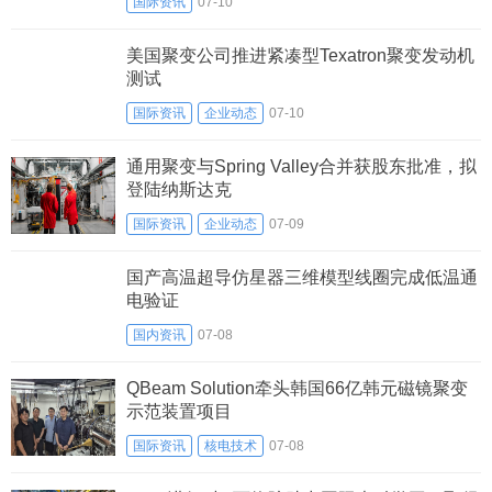
国际资讯
07-10
美国聚变公司推进紧凑型Texatron聚变发动机
测试
国际资讯
企业动态
07-10
通用聚变与Spring Valley合并获股东批准，拟
登陆纳斯达克
国际资讯
企业动态
07-09
国产高温超导仿星器三维模型线圈完成低温通
电验证
国内资讯
07-08
QBeam Solution牵头韩国66亿韩元磁镜聚变
示范装置项目
国际资讯
核电技术
07-08