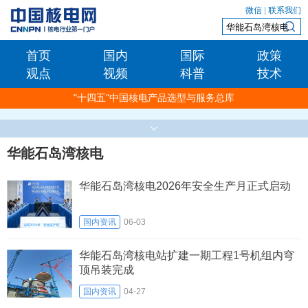
微信
|
联系我们
首页
国内
国际
政策
观点
视频
科普
技术
"十四五"中国核电产品选型与服务总库
华能石岛湾核电
华能石岛湾核电2026年安全生产月正式启动
国内资讯
06-03
华能石岛湾核电站扩建一期工程1号机组内穹
顶吊装完成
国内资讯
04-27