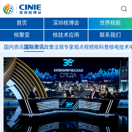
首页
深圳核博会
世界核能
核聚变
核技术应用
联系我们
国内资讯
国际资讯
政策法规
专家观点
视频
核科普
核电技术