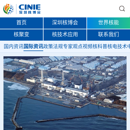
首页
深圳核博会
世界核能
核聚变
核技术应用
联系我们
国内资讯
国际资讯
政策法规
专家观点
视频
核科普
核电技术