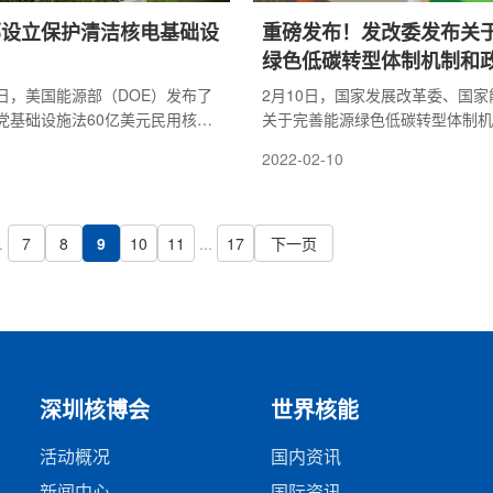
部设立保护清洁核电基础设
重磅发布！发改委发布关
绿色低碳转型体制机制和
意见
11日，美国能源部（DOE）发布了
​2月10日，国家发展改革委、国
党基础设施法60亿美元民用核信
关于完善能源绿色低碳转型体制机
计划》的意向通知与信息征询。该
施的意见，对电力能源未来绿色低
2022-02-10
国商业反应堆业主或运营商申请
了部署。
用贷款，以支持反应堆的持续运
.
7
8
9
10
11
...
17
下一页
深圳核博会
世界核能
活动概况
国内资讯