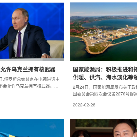
鼓励企业建设或扩建储煤设施，
能力。
会允许乌克兰拥有核武器
国家能源局：积极推进和
供暖、供汽、海水淡化等
24日,俄罗斯总统普京在电视讲话中
利用
不会允许乌克兰拥有核武器。乌
2月24日，国家能源局发布关于
激进势力现在声称要拥有核武
国委员会第四次会议第2276号提
，北约主要国家在各个方面都支
摘要，提出稳步提高核电在能源电
2022-02-28
民族主义者和新纳粹分子，以实
比重，同时积极推进和拓展核能在
。
汽、海水淡化等领域的综合利用。