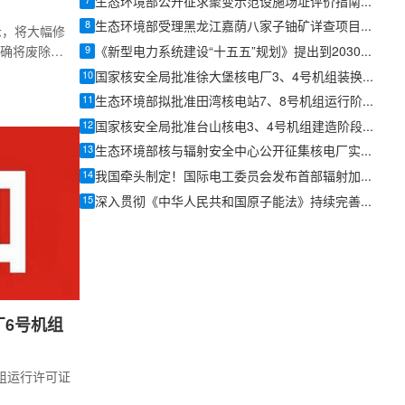
7
生态环境部公开征求聚变示范设施场址评价指南意见
8
生态环境部受理黑龙江嘉荫八家子铀矿详查项目环评文件
示，将大幅修
9
确将废除脱
《新型电力系统建设“十五五”规划》提出到2030年核电装机约1.1亿千瓦
际社会承诺
10
国家核安全局批准徐大堡核电厂3、4号机组装换料大纲
的结论是新
11
生态环境部拟批准田湾核电站7、8号机组运行阶段环评文件
的碳中和有
12
国家核安全局批准台山核电3、4号机组建造阶段质量保证大纲
13
生态环境部核与辐射安全中心公开征集核电厂实物保护系统建模服务供应商
14
我国牵头制定！国际电工委员会发布首部辐射加工用电子直线加速器国际标准
15
深入贯彻《中华人民共和国原子能法》持续完善核聚变安全法规标准体系
6号机组
组运行许可证