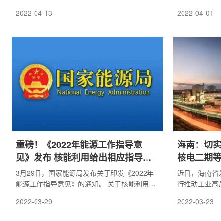
目，并新建多座模块化小堆。 到2050年，英国
称《规划》)，
2022-04-13
2022-04-01
核电总装机容量将达到2400万千瓦，约占英国
的辐射监测分
预计电力需求的25%。 目前，核电在英国能源
监测能力，具
份额中的占比约为16%。然而，英国现有近一
挥及处理处置
半的核电机组将于2025年退役，除一座反应堆
产生的放射性
以外，所有反应堆都将于2030年前退役。
事故年发生率
重磅！《2022年能源工作指导意
海南：切
见》发布 核能利用给出相应指导意
核电二期
见
3月29日，国家能源局发布关于印发《2022年
近日，海南省
能源工作指导意见》的通知。 关于核能利用领
行推动工业高
域，通知也给出相应的指导意见。
中提到加强发
2022-03-29
2022-03-23
解保供风险隐
购计划的有效