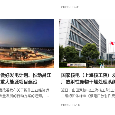
明确到2025年底，建成全国一流
2022-03-31
析实验室，进一步提升电磁环境
备各级别辐射事故的综合协调指
能力，确保全市核技术利用单位
废物100%安全收贮，放射源辐射
低于每万枚1起。
实做好发电计划、推动昌江
国家核电（上海核工院）
等重大能源项目建设
厂放射性废物干燥处理系
求》团体标准
发改委发布关于振作工业经济运
近日，由国家核电(上海核工院)
质量发展的行动方案的通知，其
主编的团体标准《核电厂放射性废
电用煤日常监测，及时发现并化
系统设计要求》经中国核工业勘察
2022-03-16
患。切实做好发电计划和煤炭采
准正式发布，将于2022年4月10
衔接，科学有序调度，确保不发
施。