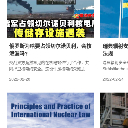
俄罗斯为啥要占领切尔诺贝利，会核
瑞典辐射
泄漏吗?
法规
交战双方竟然罕见的在核电站进行了合作，共
瑞典辐射安全局 
同捍卫核电的安全。这也许是核电的荣耀之
Strålsäker
一。
核设施的新的现
2022-02-28
2022-02-24