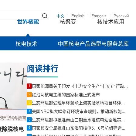
中文
|
English
|
Français
|
Русский
世界核能
核聚变
核技术应用
核电技术
中国核电产品选型与服务总库
阅读排行
1
国家能源局关于印发《电力安全生产“十五五”行动计划》的通知
2
红沿河核电主编的国家标准正式发布
3
生态环境部受理星环聚能上海实验基地项目环评文件
4
美国NRC拟大幅修订环境审查规则，推动新核能项目许可提速
5
生态环境部拟批准秦山三期重水堆核电站全堆芯压力管更换项目环评
6
国家核安全局批准山东海阳核电5、6号机组建造阶段质保大纲
废除脱核电