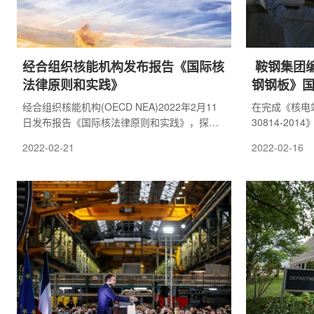
经合组织核能机构发布报告《国际核
​ 鞍钢集
法律原则和实践》
钢钢板》
经合组织核能机构(OECD NEA)2022年2月11
在完成《核电
日发布报告《国际核法律原则和实践》，探讨
30814-2
了与核能应用相关的法律问题，概述了国际核
GB/T 361
2022-02-21
2022-02-16
法律体系，内容涉及辐射防护、核安全、环境
制定的基础上，
保护、核运输、核安全、保障、第三方民事核
部质量标准处
责任和核损害赔偿、保险以及核贸易等。
用钢项目组再
不锈钢钢板》