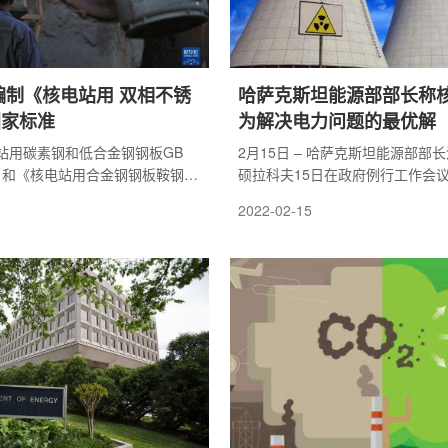
团编制《核电站用 双相不锈
​哈萨克斯坦能源部部长称
国家标准
为解决电力问题的最优解
站用碳素钢和低合金钢钢板GB
2月15日 – 哈萨克斯坦能源部部
014》和《核电站用合金钢钢板鞍钢
硕拉科夫15日在政府例行工作会
63-2018》等两项核电用钢国家标准
立核电站可能会是解决电力问题的
2022-02-15
鞍钢股份（000898）制造管理
案。
和鞍钢集团钢铁研究院清洁能源
接再厉，编制了《核电站用双相
国家标准。