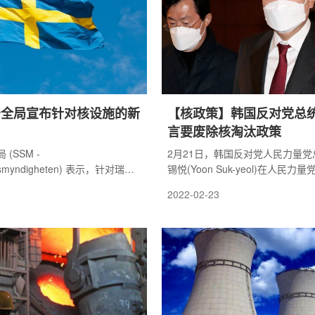
安全局宣布针对核设施的新
【核政策】韩国反对党总
言要废除核淘汰政策
(SSM -
2月21日，韩国反对党人民力量
hetsmyndigheten) 表示，针对瑞典
锡悦(Yoon Suk-yeol)在人民
代法规将于 3 月 1 日生效。
话宣称，如果他在今年3月当选总
2022-02-23
任总统文在寅的核电淘汰政策，尽
发电，使韩国成为核能发电强国。