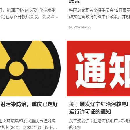
政策
20日，能源行业核电标准化技术委
韩国总统职务交接委员会12日表
委会)在京召开换届会议。会议以线
改文在寅政府的碳中和政策，并明
的方式召开，本届标委会委员共
核电政策。交接委方面表示，向国
2022-04-18
6名参会。国家能源局党组成员、副
的碳中和是我们应走的道路，当前
标委会主任委员出席会议并讲
政府应重新制定正直、现实、负责
关计划。
辐射污染防治，重庆已定好
关于颁发辽宁红沿河核电厂
运行许可证的通知
生态环境局印发《重庆市辐射污
关于颁发辽宁红沿河核电厂6号机
规划(2021—2025年)》(以下简
的通知