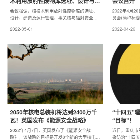
术利用放射性废物库选址、设计与建
会议召开
造技术规范》
会议强调，核技术利用放射性废物库的选址、
2022年4月
设计、建造及运行管理，事关核与辐射安全，
员会(简称标
加强相关活动的规范化管理对保障社会公共安
下线上相结合
2022-05-01
2022-04-26
全和人体健康具有重要意义。
372名，36
局长余兵作为
话。
2050年核电总装机将达到2400万千
“十四五”
瓦！英国发布《能源安全战略》
“目标”！
2022年4月7日，英国发布了《能源安全战
近日，重庆市
略》。该战略的目标是开发8个新的大型核电项
染防治“十四五”