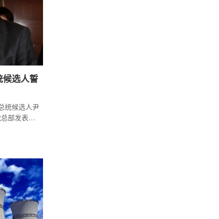
统候选人誓
党总统候选人尹
力量党总部发表讲
统，将废除现
快减少燃煤