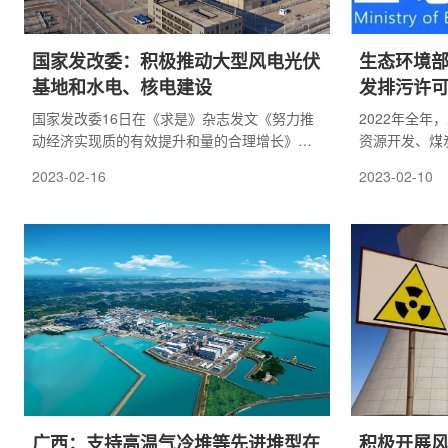
国家发改委：积极推动大型风电光伏
生态环境部
基地和水电、核电建设
发排污许
国家发改委16日在《求是》杂志发文《努力推
2022年全
动经济实现质的有效提升和量的合理增长》提
资源开发、煤
出，要积极推动大型风电光伏基地和水电、核
项目环评共18
2023-02-16
2023-02-10
电建设。
元。在此基础
通、水利等部
能源保供等重
导环评编制，
道提高效率，
广西：支持高温气冷堆等先进堆型在
积极开展