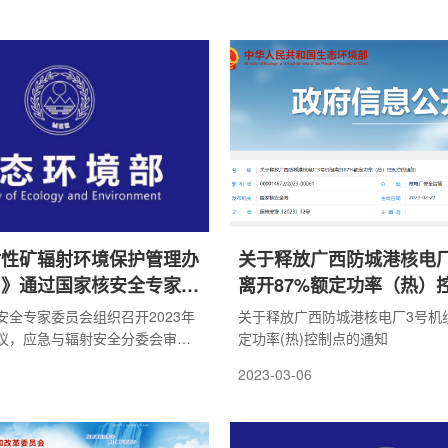
议精神，以习近平生态文明思想为
好2023年全国生态环境保护工作
作部署，奋力推动核与辐射安全监
展。
射性矿辐射环境保护管理办
关于释放广西防城港核电厂
）》通过国家核安全专家委
离开87%额定功率（热）
知
安全专家委员会组织召开2023年
关于释放广西防城港核电厂3号机组
议，应急与辐射安全分委会审议
定功率(热)控制点的通知
性矿辐射环境保护管理办法(试
2023-03-06
审稿)(以下简称《办法》)。