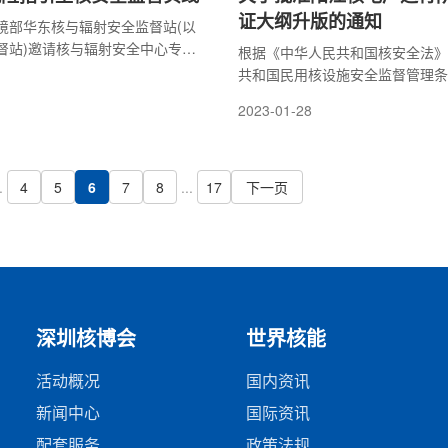
证大纲升版的通知
境部华东核与辐射安全监督站(以
督站)邀请核与辐射安全中心专家
根据《中华人民共和国核安全法》
险指引型监管技术交流，双方围
共和国民用核设施安全监督管理条
有效性、配置风险管理、“十四五”
要求，我局对你公司提交的申请文
2023-01-28
安全监管计划以及核电厂风险监
术审评，认为你公司提交的《阳江
开展了深入研讨。
阶段质量保证大纲》(第13版)是
现予批准。
.
4
5
6
7
8
...
17
下一页
深圳核博会
世界核能
活动概况
国内资讯
新闻中心
国际资讯
配套服务
政策法规