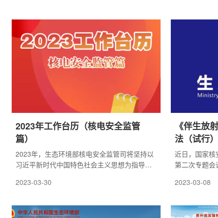
2023年工作台历（核电安全监管
《伴生放
篇）
法（试行
员会审议
2023年，生态环境部核电安全监管司将坚持以
近日，国家核
习近平新时代中国特色社会主义思想为指导，
第二次专题会
深入学习贯彻党的二十大精神，认真落实2023
了《伴生放射
2023-03-30
2023-03-08
年全国生态环境保护工作会议安排部署，继续
行)》(二审送
聚焦面临的风险和挑战，坚持系统思维，突出
问题导向，始终保持如履薄冰的心态，补弱项