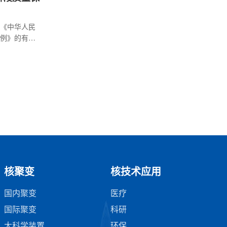
《中华人民
例》的有关
件进行了技
核电厂运行
可以接受的，
核聚变
核技术应用
国内聚变
医疗
国际聚变
科研
大科学装置
环保