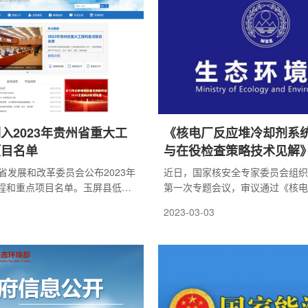
入2023年贵州省重大工
《核电厂反应堆冷却剂系
项目名单
与在役检查策略技术见解
核安全专家委员会审议
省发展和改革委员会公布2023年
近日，国家核安全专家委员会组织召
程和重点项目名单。玉屏县低温
第一次专题会议，审议通过《核电
范(一期)项目列入其中。
却剂系统水压试验与在役检查策略
2023-03-03
等文件。叶奇蓁院士等国家核安全
委员、特邀专家，生态环境部核电
司、核与辐射安全中心等相关单位
议。