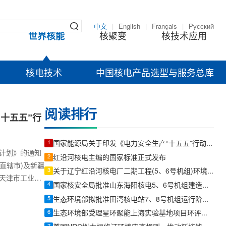
中文
|
English
|
Français
|
Русский
世界核能
核聚变
核技术应用
核电技术
中国核电产品选型与服务总库
阅读排行
十五五”行
1
国家能源局关于印发《电力安全生产“十五五”行动计划》的通知
计划》的通知
2
红沿河核电主编的国家标准正式发布
直辖市)及新疆
3
关于辽宁红沿河核电厂二期工程(5、6号机组)环境影响报告书(运行阶段)的批复
天津市工业和
4
国家核安全局批准山东海阳核电5、6号机组建造阶段质保大纲
信息化委、重
5
生态环境部拟批准田湾核电站7、8号机组运行阶段环评文件
生产委员会企
6
生态环境部受理星环聚能上海实验基地项目环评文件
强安全生产工