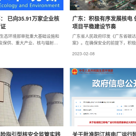
： 已向35.91万家企业核
广东：积极有序发展核电 
可证
项目平稳建设节奏
年，生态环境部审批重大基础设施和
广东省人民政府印发《广东省碳达
炭保供、重大产业、核与辐射等
案》。在确保安全的前提下，积极
0个，涉及总投资超过1.9万亿
电，高效建设惠州太平岭核电一期
2023-02-08
上，将会同发展改革、商务、交
陆丰核电、廉江核电等项目开工建
门，尽快梳理明确2023年水利、
点推进的项目清单，提前介入指
强化生态环保措施，开辟绿色通
助力重大项目落地。
风险指引型核安全监管实践
关于批准阳江核电厂运行