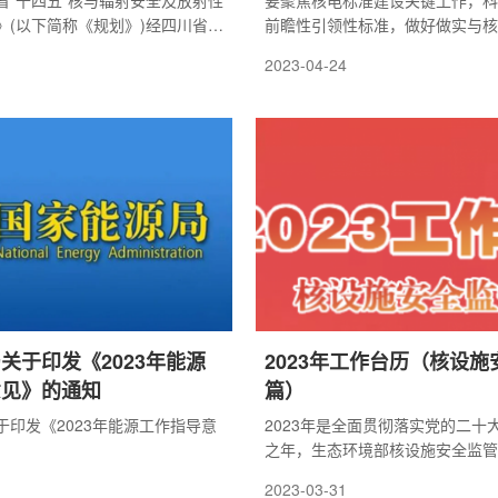
省“十四五”核与辐射安全及放射性
要聚焦核电标准建设关键工作，科
》(以下简称《规划》)经四川省政
前瞻性引领性标准，做好做实与核
印发各市(州)人民政府实施。
准的认可工作，持续推动我国自主
2023-04-24
应用实施。
关于印发《2023年能源
2023年工作台历（核设施
意见》的通知
篇）
于印发《2023年能源工作指导意
2023年是全面贯彻落实党的二十
之年，生态环境部核设施安全监管
入学习贯彻党的二十大精神及中央
2023-03-31