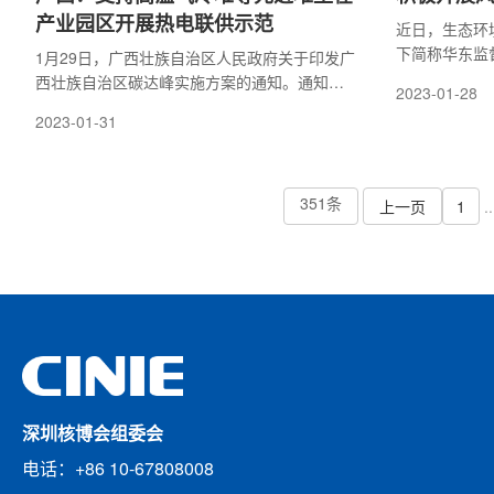
产业园区开展热电联供示范
近日，生态环
下简称华东监
1月29日，广西壮族自治区人民政府关于印发广
开展核电厂风
西壮族自治区碳达峰实施方案的通知。通知指
2023-01-28
绕核电厂维修
出，积极安全有序发展核电。在确保安全的前
2023-01-31
风险指引型核
提下，稳妥推进沿海核电项目建设。
测平台的使用
351条
上一页
1
..
深圳核博会组委会
电话：+86 10-67808008