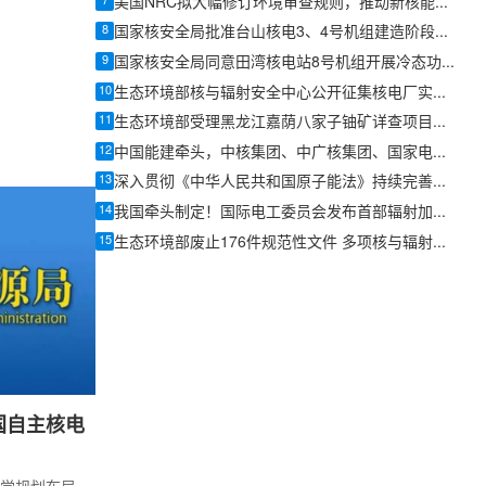
7
美国NRC拟大幅修订环境审查规则，推动新核能项目许可提速
革命、一个合
8
国家核安全局批准台山核电3、4号机组建造阶段质量保证大纲
9
国家核安全局同意田湾核电站8号机组开展冷态功能试验
10
生态环境部核与辐射安全中心公开征集核电厂实物保护系统建模服务供应商
11
生态环境部受理黑龙江嘉荫八家子铀矿详查项目环评文件
12
中国能建牵头，中核集团、中广核集团、国家电投等行业龙头共同编制国家标准《发电工程数据移交》发布
13
深入贯彻《中华人民共和国原子能法》持续完善核聚变安全法规标准体系
14
我国牵头制定！国际电工委员会发布首部辐射加工用电子直线加速器国际标准
15
生态环境部废止176件规范性文件 多项核与辐射安全文件在列
国自主核电