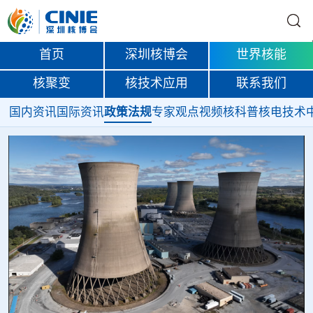
首页
深圳核博会
世界核能
核聚变
核技术应用
联系我们
国内资讯
国际资讯
政策法规
专家观点
视频
核科普
核电技术