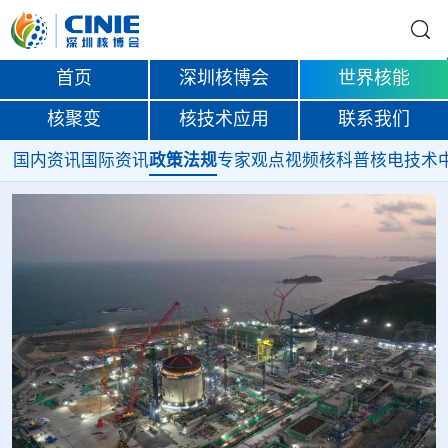
首页
深圳核博会
世界核能
核聚变
核技术应用
联系我们
国内资讯
国际资讯
政策法规
专家观点
视频
核科普
核电技术