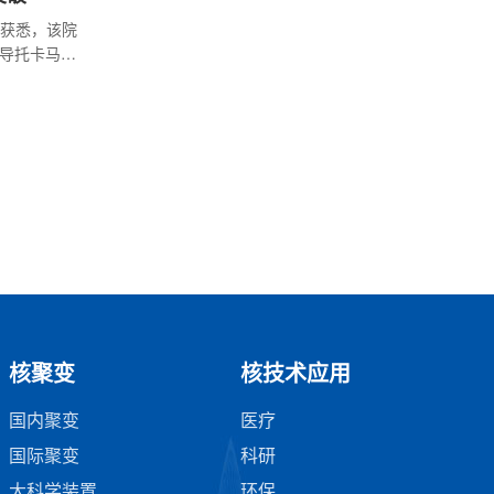
获悉，该院
超导托卡马克
，在EAST
器靶板热负
果日前发表
核聚变
核技术应用
国内聚变
医疗
国际聚变
科研
大科学装置
环保