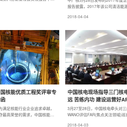
中广核3月28日发布的2017年度
7年底，该公司累计发电量7175亿
报告披露，2017年该公司清洁能
减少燃烧标准煤28700万吨，
2119亿千瓦时，等效减少标煤消耗
2018-04-04
碳71535万吨，减少排放二氧
减排二氧化碳1 6亿吨，相当于种
吨，
林。据中广核新闻发言人袁昌红介
2017年底，中广核
中国核能优质工程奖评审专
中国核电现场指导三门核
的函
远 苦练内功 建设运营好AP
球首堆
为满足核能行业企业追求卓越，
3月27至28日，中国核电牵头对
夺最高荣誉的需求，中国核能行
WANO评估FAR(焦点关注领域)巡查
第一次常务理事会决定开展核能
备可靠性8项重点工作)巡查、中国
2018-04-03