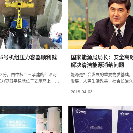
5号机组压力容器顺利就
国家能源局局长：安全高
解决清洁能源消纳问题
时28分，由中核二三承建的红沿河
能源是社会发展的重要物质基础，
压力容器平稳就位于支承环上，标
发展、人民生活改善、社会长治久
压力容器吊装就位关键里程碑顺利
要。站在新的起点上，能源工作如
2018-04-03
反应堆堆芯设备安装、主管道焊
党的十九大精神，履行新使命、展
。此次吊装的压力容器本体净重
取得新成效?记者专访了国家发展
任、国家