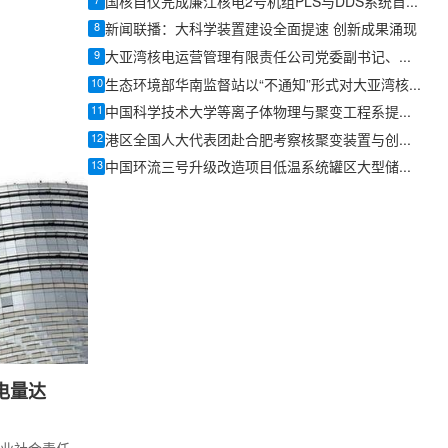
7
国核自仪完成廉江核电2号机组PLS与DDS系统首批机柜发运
革命、一个合
8
新闻联播：大科学装置建设全面提速 创新成果涌现
9
大亚湾核电运营管理有限责任公司党委副书记、总经理何六一及董事一行莅临中核检修调研
10
生态环境部华南监督站以“不通知”形式对大亚湾核电基地开展防台防汛专项检查
11
中国科学技术大学等离子体物理与聚变工程系提出新的仿星器三维磁场位形
12
港区全国人大代表团赴合肥考察核聚变装置与创新产业发展
13
中国环流三号升级改造项目低温系统罐区大型储罐吊装任务圆满完成
电量达