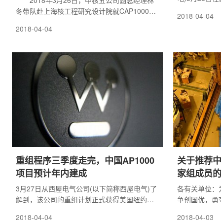
2018年3月26日，中核五公司副总经理林
露，截至201
冬带队赴上海核工程研究设计院就CAP1000
2018-04-04
千瓦时，相当于
CAP1400核电模块化施工及 核电数字化建造开
2018-04-04
减少排放二氧化
展了工作交流，中核五公司副总工程师、核电
化硫2153万
工程事业部总经理徐付
重组程序三季度走完，中国AP1000
关于推荐
项目预计年内建成
家组成员
3月27日从西屋电气公司(以下简称西屋电气)了
各有关单位：
解到，该公司的重组计划正式获得美国纽约州
争创国优，勇
南区法庭批准。西屋电气亚洲区总裁刘信刚
业协会第三届
2018-04-04
2018-04-03