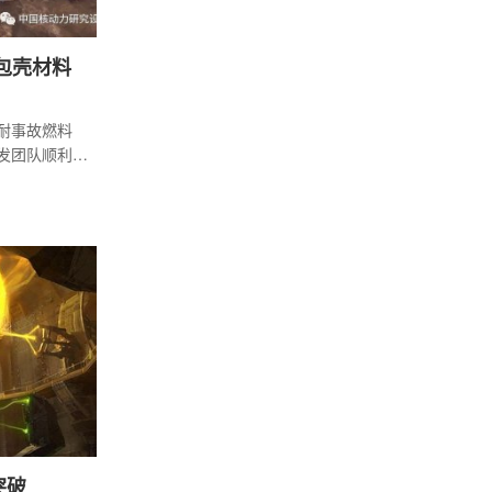
l包壳材料
院耐事故燃料
料研发团队顺利完
锭成分均匀
足技术要
铸锭的顺利
突破