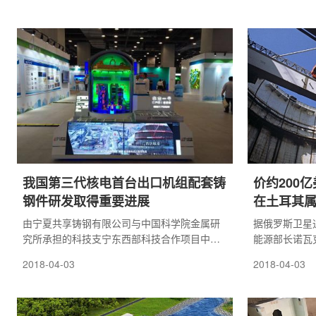
称：这是西屋破产重组历程中最关键的一步。
优质工程奖评
同时，浙江三门、山东海阳AP1000机组已做好
为保证核能工
装料准
程评审和推
我国第三代核电首台出口机组配套铸
价约200
钢件研发取得重要进展
在土耳其
由宁夏共享铸钢有限公司与中国科学院金属研
据俄罗斯卫星通讯
究所承担的科技支宁东西部科技合作项目中国
能源部长诺瓦
第三代核电首台出口机组配套铸钢件研发取得
库尤核电站建
2018-04-03
2018-04-03
重要进展，已相继突破了多包合浇、钢液纯净
瓦克指出，我
度控制、性能及异种钢焊接四项重大技术难
即将发放。这
关。
一块地基