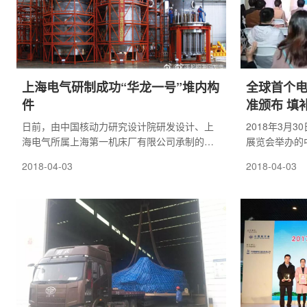
上海电气研制成功“华龙一号”堆内构
全球首个
件
准颁布 填
日前，由中国核动力研究设计院研发设计、上
2018年3月
海电气所属上海第一机床厂有限公司承制的全
展览会举办的
球首台华龙一号——福清5号机组堆内构件设备
由中广核核技
2018-04-03
2018-04-03
和流致振动传感器安装保护部件顺利通过验
达胜加速器技
收，标志着中国自主知识产权的三代核电堆内
清华大学发起
构件
纸