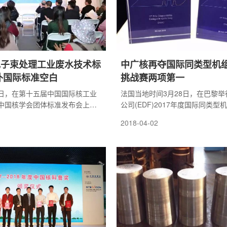
电子束处理工业废水技术标
中广核再夺国际同类型机
补国际标准空白
挑战赛两项第一
30日，在第十五届中国国际核工业
法国当地时间3月28日，在巴黎
中国核学会团体标准发布会上，
公司(EDF)2017年度国际同类型
术发展股份有限公司旗下中广核
挑战赛颁奖仪式上，中国广核集团
2018-04-02
术有限公司(下称中广核达胜)联合
湾核电运营管理有限责任公司(以
并主编的《电子束处理印染和造
核电公司)荣获核安全 自动停堆