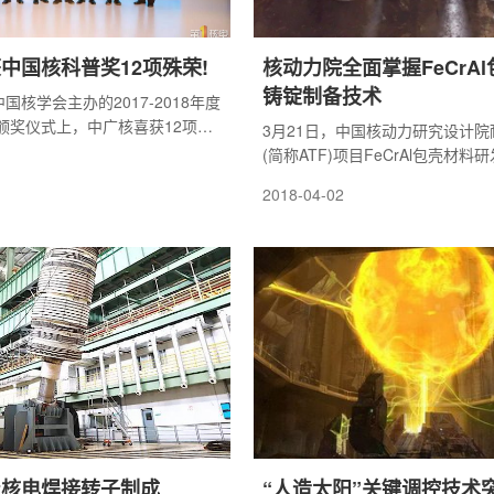
中国核科普奖12项殊荣!
核动力院全面掌握FeCrA
铸锭制备技术
国核学会主办的2017-2018年度
颁奖仪式上，中广核喜获12项殊
3月21日，中国核动力研究设计
士、杜祥琬院士、潘自强院士、
(简称ATF)项目FeCrAl包壳材
周永茂院士、张焕乔院士、国家
成工艺优化阶段首批铸锭制备，铸
2018-04-02
施安全监管司副司长叶荷瑞、国
性、杂质含量、铸造质量等全面满
求，成材率较前期大幅提高。此次
实施，标志
级核电焊接转子制成
“人造太阳”关键调控技术