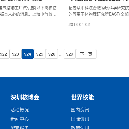
电气临港工厂汽机部(以下简称临
记者从中科院合肥物质科学研究院
来振奋人心的消息。上海电气首根
的等离子体物理研究所EAST(全
接转子加工完成，将随我国拥有
实验装置)团队孙有文研究员课题组
2018-04-02
的华龙一号项目出口巴基斯坦。
上利用三维旋转磁扰动场控制偏滤
奇百万等级核电项目是电站装备
荷研究方面取得了新进展，相关结
在聚变领
922
923
924
925
926
...
929
下一页
深圳核博会
世界核能
活动概况
国内资讯
新闻中心
国际资讯
配套服务
政策法规