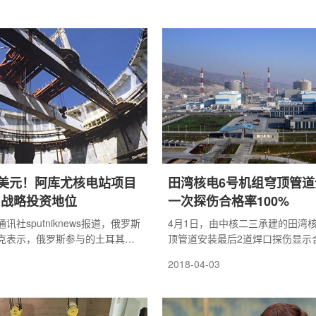
选和国家优质工程奖推荐工作。
件经验反馈汇报、ERP建设推进
程质量评价的专业水平，把好工
合检查指导，并召开总结反馈会。
全面贯彻落
亿美元！阿库尤核电站项目
田湾核电6号机组穹顶管道
属战略投资地位
一次探伤合格率100%
社sputniknews报道，俄罗斯
4月1日，由中核二三承建的田湾
克表示，俄罗斯参与的土耳其阿
顶管道安装最后2道焊口探伤显示
设项目获得了战略投资地位。诺
6号机组穹顶所有管道焊口探伤检
2018-04-03
们正在等待建设许可，已证实它
锁定在100%!田湾核电6号机组
将为建设工作的开始，暨浇筑第
括安全壳喷淋系统和安全壳内空气
共