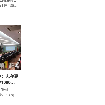
企业社会责任
源上网电量
6613万吨，
植48万公顷森
绍，截至
电：志存高
1000全
三门核电
、ER-8(设
核电A B类事