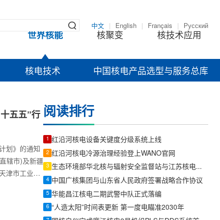
中文
|
English
|
Français
|
Русский
世界核能
核聚变
核技术应用
核电技术
中国核电产品选型与服务总库
阅读排行
十五五”行
1
红沿河核电设备关键度分级系统上线
计划》的通知
2
红沿河核电冷源治理经验登上WANO官网
直辖市)及新疆
3
生态环境部华北核与辐射安全监督站与江苏核电召开定期对话会
天津市工业和
4
中国广核集团与山东省人民政府签署战略合作协议
信息化委、重
5
华能昌江核电二期武警中队正式落编
生产委员会企
6
“人造太阳”时间表更新 第一度电瞄准2030年
强安全生产工