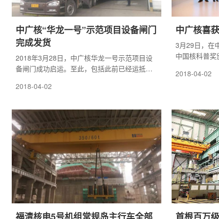
中广核“华龙一号”示范项目设备闸门
中广核喜获
完成发货
3月29日，在中
中国核科普奖
2018年3月28日，中广核华龙一号示范项目设
荣。李冠兴院
备闸门成功启运。至此，包括此前已经运抵防
2018-04-02
张金麟院士、
城港的主人员闸门和应急人员闸门，华龙一号
2018-04-02
核安全局核设
示范项目防城港核电首台机组的三台闸门全部
家能
按期完成交货，这为中广核华龙一号示范项目
首台机组
福清核电5号机组常规岛主行车全部
首根百万