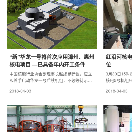
“新”华龙一号将首次应用漳州、惠州
红沿河核电
核电项目 —已具备年内开工条件
位
中国核能行业协会副理事长赵成昆建议，应立
3月30日15
即着手启动华龙一号后续机组，不必等待示范
核电5号机组
工程建成后再安排，且国家应尽快确定2030年
志着5号机组
2018-04-03
2018-04-03
的核电装机目标。继示范项目福建福清5、6号
实现，为后续
机组和广西防城港3、4号机组后，华龙一号技
接奠定了基础
术下一批
达261