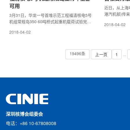
可用
近日，从上海
港汽机部)传
3月31日，华龙一号首堆示范工程福清核电5号
百万级核电焊
机组常规岛350 60吨桥式起重机载荷试验完
2018-04-02
自主知识产权
成，标志着常规岛主行车全部可用，为后续常
2018-04-02
巴基斯坦卡拉
规岛设备的引入奠定了基础。主行车是常规岛
最
厂房内部的重要起重设备，包括两台桥式起重
机，在建安及
19496条
上一页
1
...
深圳核博会组委会
电话：+86 10-67808008