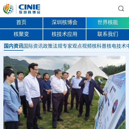
首页
深圳核博会
世界核能
核聚变
核技术应用
联系我们
国内资讯
国际资讯
政策法规
专家观点
视频
核科普
核电技术