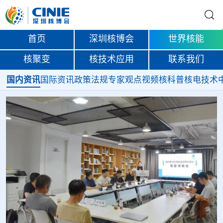
首页
深圳核博会
世界核能
核聚变
核技术应用
联系我们
国内资讯
国际资讯
政策法规
专家观点
视频
核科普
核电技术