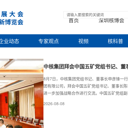
首页
深圳核博会
企业动态
专家观点
视频
核科普
中核集团拜会中国五矿党组书记、董
8月7日，中核集团党组书记、董事长申彦锋一
团有限公司，拜会中国五矿党组书记、董事长陈
进一步加强战略合作进行交流。中国五矿党组副
杰之，党组成员、副总经理王兴权，集团公司党
2026-08-08
事刘建平，党组成员、副总经理陈军利参加会见
彦锋一行的到访表示欢迎，并介绍了中国五矿的
表示，中国五矿与中核集团自战略合作协议签署