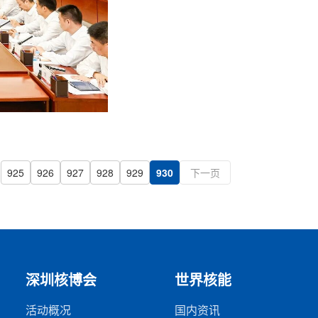
资源开发、海外核电建设、科研项目攻关等多...
925
926
927
928
929
930
下一页
深圳核博会
世界核能
活动概况
国内资讯