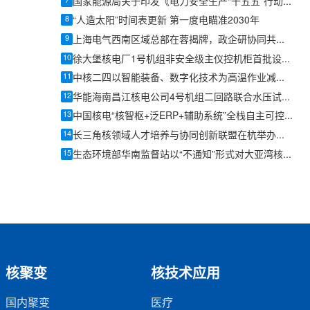
7
国家能源局关于印发《电力安全生产“十五五”行动计划》的通知
8
“人造太阳”时间表更新 第一度电瞄准2030年
9
上海电气西南区域总部在蓉揭牌，政企研协同共筑绿色能源新高地
10
徐大堡核电厂1号机组非安全级主仪控机柜首批设备顺利到货
11
中核二四以智能装备、数字化技术为高温作业减负降温
12
华能海南昌江核电公司4号机组二回路联合水压试验顺利完成
13
中国核电“核智枢+泛ERP+辅助系统”全栈自主可控经营管理平台正式上线
14
长三角核领域人才培养与协同创新联盟在杭举办核能零碳供热技术与人才培养座谈会
15
生态环境部华南监督站以“不通知”形式对大亚湾核电基地开展防台防汛专项检查
核聚变
核技术应用
国内聚变
医疗