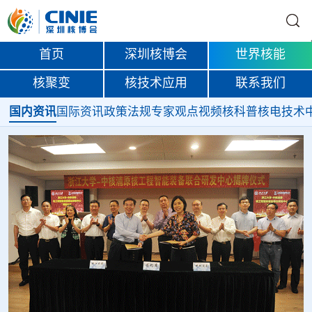
首页
深圳核博会
世界核能
核聚变
核技术应用
联系我们
国内资讯
国际资讯
政策法规
专家观点
视频
核科普
核电技术