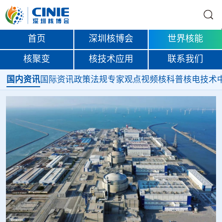
首页
深圳核博会
世界核能
核聚变
核技术应用
联系我们
国内资讯
国际资讯
政策法规
专家观点
视频
核科普
核电技术