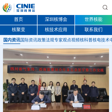
首页
深圳核博会
世界核能
核聚变
核技术应用
联系我们
国内资讯
国际资讯
政策法规
专家观点
视频
核科普
核电技术